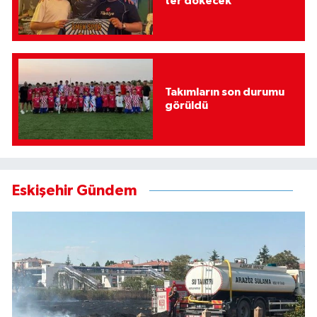
ter dökecek
Takımların son durumu
görüldü
Eskişehir Gündem