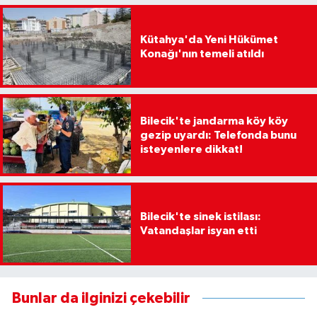
Kütahya'da Yeni Hükümet
Konağı'nın temeli atıldı
Bilecik'te jandarma köy köy
gezip uyardı: Telefonda bunu
isteyenlere dikkat!
Bilecik'te sinek istilası:
Vatandaşlar isyan etti
Bunlar da ilginizi çekebilir