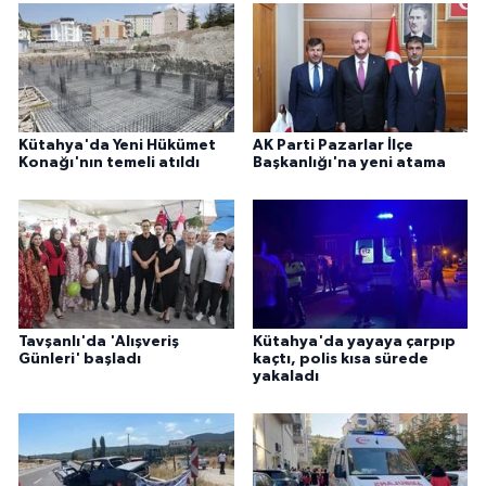
Kütahya'da Yeni Hükümet
AK Parti Pazarlar İlçe
Konağı'nın temeli atıldı
Başkanlığı'na yeni atama
Tavşanlı'da 'Alışveriş
Kütahya'da yayaya çarpıp
Günleri' başladı
kaçtı, polis kısa sürede
yakaladı