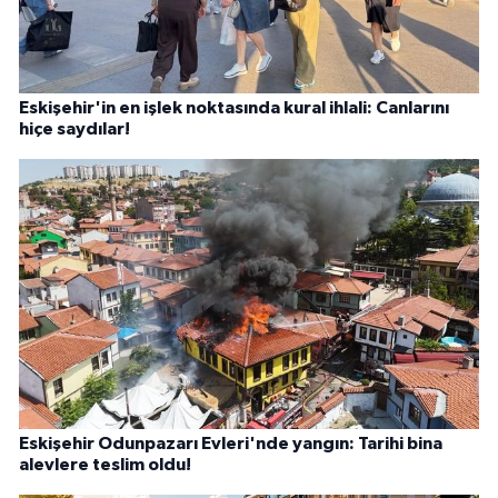
Eskişehir'in en işlek noktasında kural ihlali: Canlarını
hiçe saydılar!
Eskişehir Odunpazarı Evleri'nde yangın: Tarihi bina
alevlere teslim oldu!