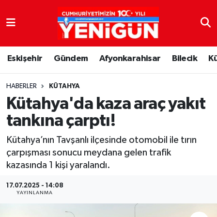
Nöbetçi Eczaneler
Eskişehir
Gündem
Afyonkarahisar
Bilecik
K
Hava Durumu
Trafik Durumu
HABERLER
KÜTAHYA
Kütahya'da kaza araç yakıt
Süper Lig Puan Durumu ve Fikstür
tankına çarptı!
Tüm Manşetler
Kütahya’nın Tavşanlı ilçesinde otomobil ile tırın
çarpışması sonucu meydana gelen trafik
Son Dakika Haberleri
kazasında 1 kişi yaralandı.
Haber Arşivi
17.07.2025 - 14:08
YAYINLANMA