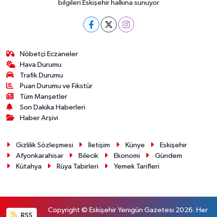
bilgileri Eskişehir halkına sunuyor
Nöbetçi Eczaneler
Hava Durumu
Trafik Durumu
Puan Durumu ve Fikstür
Tüm Manşetler
Son Dakika Haberleri
Haber Arşivi
Gizlilik Sözleşmesi
İletişim
Künye
Eskişehir
Afyonkarahisar
Bilecik
Ekonomi
Gündem
Kütahya
Rüya Tabirleri
Yemek Tarifleri
Copyright © Eskişehir Yenigün Gazetesi 2026. Her
RSS