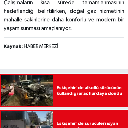
Çalışmaların kısa sürede tamamlanmasının
hedeflendiği belirtilirken, doğal gaz hizmetinin
mahalle sakinlerine daha konforlu ve modern bir
yaşam sunması amaçlanıyor.
Kaynak:
HABER MERKEZİ
Eskişehir'de alkollü sürücünün
kullandığı araç hurdaya döndü
Eskişehir'de sürücüleri isyan