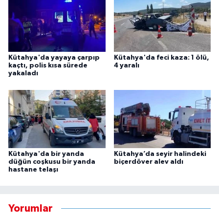
Kütahya'da yayaya çarpıp
Kütahya'da feci kaza: 1 ölü,
kaçtı, polis kısa sürede
4 yaralı
yakaladı
Kütahya'da bir yanda
Kütahya’da seyir halindeki
düğün coşkusu bir yanda
biçerdöver alev aldı
hastane telaşı
Yorumlar