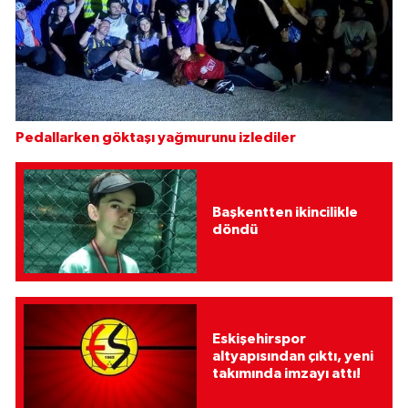
Pedallarken göktaşı yağmurunu izlediler
Başkentten ikincilikle
döndü
Eskişehirspor
altyapısından çıktı, yeni
takımında imzayı attı!