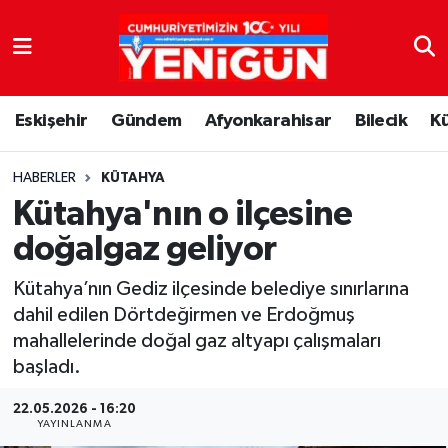
Nöbetçi Eczaneler
Eskişehir
Gündem
Afyonkarahisar
Bilecik
K
Hava Durumu
Trafik Durumu
HABERLER
KÜTAHYA
Kütahya'nın o ilçesine
Süper Lig Puan Durumu ve Fikstür
doğalgaz geliyor
Tüm Manşetler
Kütahya’nın Gediz ilçesinde belediye sınırlarına
dahil edilen Dörtdeğirmen ve Erdoğmuş
Son Dakika Haberleri
mahallelerinde doğal gaz altyapı çalışmaları
başladı.
Haber Arşivi
22.05.2026 - 16:20
YAYINLANMA