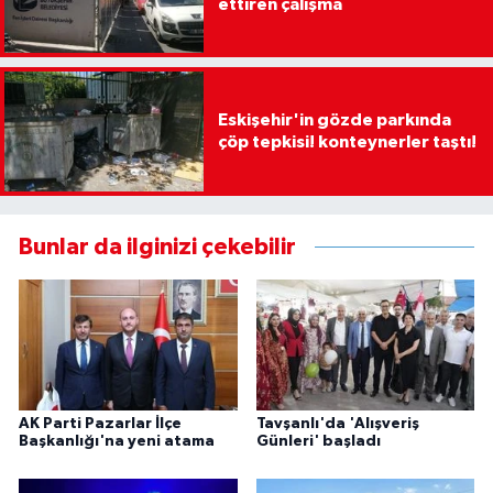
ettiren çalışma
Eskişehir'in gözde parkında
çöp tepkisi! konteynerler taştı!
Bunlar da ilginizi çekebilir
AK Parti Pazarlar İlçe
Tavşanlı'da 'Alışveriş
Başkanlığı'na yeni atama
Günleri' başladı