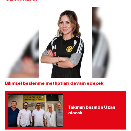
Bilimsel beslenme methotları devam edecek
Takımın başında Uzan
olacak