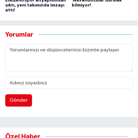
Eskişehirspor altyapısından
Tekvandocular durmak
çıktı, yeni takımında imzayı
bilmiyor!
attı!
Yorumlar
Gönder
Özel Haber