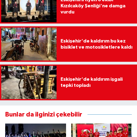
Kızılcaköy Şenliği'ne damga
vurdu
Eskişehir'de kaldırım bu kez
bisiklet ve motosikletlere kaldı
Eskişehir'de kaldırım işgali
tepki topladı
Bunlar da ilginizi çekebilir