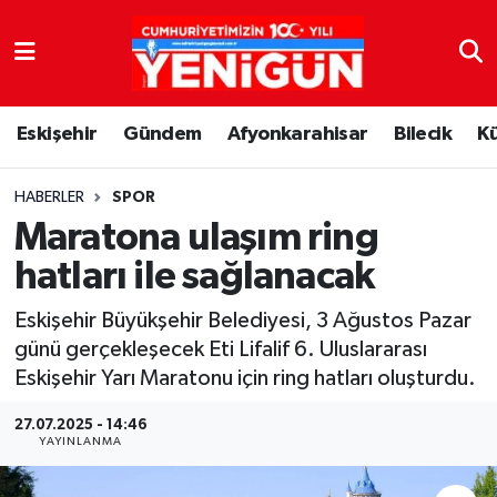
Nöbetçi Eczaneler
Eskişehir
Gündem
Afyonkarahisar
Bilecik
K
Hava Durumu
Trafik Durumu
HABERLER
SPOR
Maratona ulaşım ring
Süper Lig Puan Durumu ve Fikstür
hatları ile sağlanacak
Tüm Manşetler
Eskişehir Büyükşehir Belediyesi, 3 Ağustos Pazar
günü gerçekleşecek Eti Lifalif 6. Uluslararası
Son Dakika Haberleri
Eskişehir Yarı Maratonu için ring hatları oluşturdu.
Haber Arşivi
27.07.2025 - 14:46
YAYINLANMA