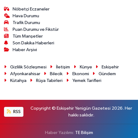
Nöbetçi Eczaneler
Hava Durumu
Trafik Durumu
Puan Durumu ve Fikstür
Tüm Manşetler
Son Dakika Haberleri
Haber Arşivi
Gizlilik Sözleşmesi
İletişim
Künye
Eskişehir
Afyonkarahisar
Bilecik
Ekonomi
Gündem
Kütahya
Rüya Tabirleri
Yemek Tarifleri
Copyright © Eskişehir Yenigün Gazetesi 2026. Her
RSS
hakkı saklıdır.
Haber Yazılımı:
TE Bilişim