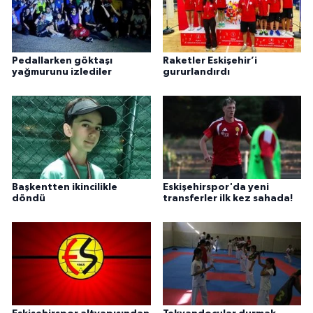
Pedallarken göktaşı
Raketler Eskişehir’i
yağmurunu izlediler
gururlandırdı
Başkentten ikincilikle
Eskişehirspor'da yeni
döndü
transferler ilk kez sahada!