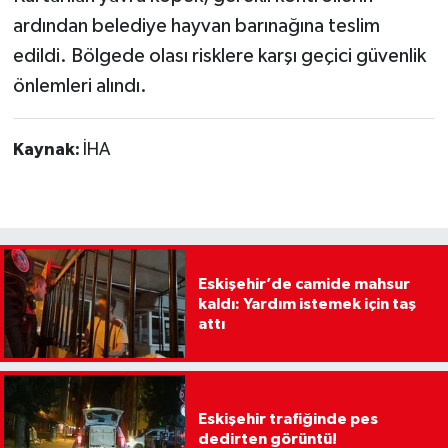
ardından belediye hayvan barınağına teslim
edildi. Bölgede olası risklere karşı geçici güvenlik
önlemleri alındı.
Kaynak:
İHA
Eskişehir’de camide mahsur
kaldı: Yardım istemek için taş
attı
Eskişehir trafiğinde pes
dedirten görüntü!