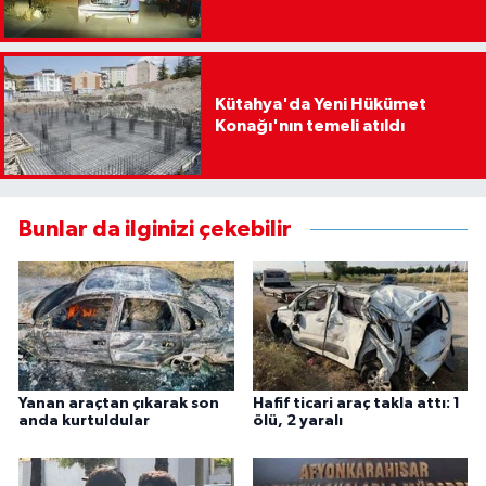
Kütahya'da Yeni Hükümet
Konağı'nın temeli atıldı
Bunlar da ilginizi çekebilir
Yanan araçtan çıkarak son
Hafif ticari araç takla attı: 1
anda kurtuldular
ölü, 2 yaralı