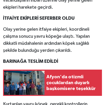
vatandaşların ihbarı üzerine olay yerine gelen
ekipleri harekete geçirdi.
İTFAİYE EKİPLERİ SEFERBER OLDU
Olay yerine gelen itfaiye ekipleri, koordineli
çalışma sonucu yavru köpeğe ulaştı. Yapılan
dikkatli müdahalenin ardından köpek sağlıklı
şekilde bulunduğu yerden çıkarıldı.
BARINAĞA TESLİM EDİLDİ
Afyon'da otizmli
çocuklardan duyarlı
başkomisere teşekkür
Kurtarılan yavru köpek, gerekli kontrollerin