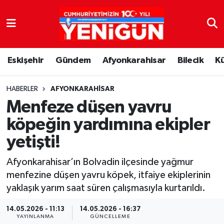
Nöbetçi Eczaneler
Eskişehir
Gündem
Afyonkarahisar
Bilecik
K
Hava Durumu
Trafik Durumu
HABERLER
AFYONKARAHISAR
Menfeze düşen yavru
Süper Lig Puan Durumu ve Fikstür
köpeğin yardımına ekipler
yetişti!
Tüm Manşetler
Afyonkarahisar’ın Bolvadin ilçesinde yağmur
Son Dakika Haberleri
menfezine düşen yavru köpek, itfaiye ekiplerinin
yaklaşık yarım saat süren çalışmasıyla kurtarıldı.
Haber Arşivi
14.05.2026 - 11:13
14.05.2026 - 16:37
YAYINLANMA
GÜNCELLEME