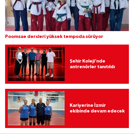
Poomsae dersleri yüksek tempoda sürüyor
Şehir Koleji’nde
antrenörler tanıtıldı
Kariyerine İzmir
ekibinde devam edecek