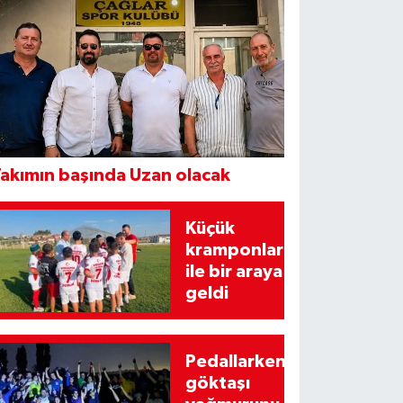
akımın başında Uzan olacak
Küçük
kramponlar
ile bir araya
geldi
Pedallarken
göktaşı