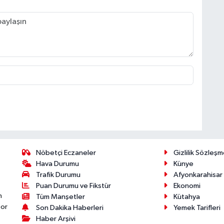
Nöbetçi Eczaneler
Gizlilik Sözleşm
Hava Durumu
Künye
Trafik Durumu
Afyonkarahisar
Puan Durumu ve Fikstür
Ekonomi
n
Tüm Manşetler
Kütahya
por
Son Dakika Haberleri
Yemek Tarifleri
Haber Arşivi