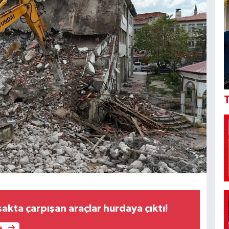
T
kta çarpışan araçlar hurdaya çıktı!
e