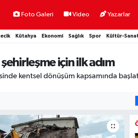
Foto Galeri
Video
Yazarlar
lecik
Kütahya
Ekonomi
Sağlık
Spor
Kültür-Sana
ehirleşme için ilk adım
esinde kentsel dönüşüm kapsamında başlat