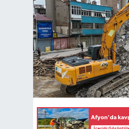
Afyon'da kavşa
İçeriği Görüntül