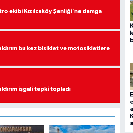
atro ekibi Kızılcaköy Şenliği'ne damga
k
b
aldırım bu kez bisiklet ve motosikletlere
ldırım işgali tepki topladı
E
a
K
a