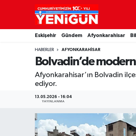
Nöbetçi Eczaneler
Eskişehir
Gündem
Afyonkarahisar
Bi
Hava Durumu
HABERLER
AFYONKARAHISAR
Trafik Durumu
Bolvadin’de modern ş
Süper Lig Puan Durumu ve Fikstür
Afyonkarahisar’ın Bolvadin ilç
ediyor.
Tüm Manşetler
13.05.2026 - 16:04
Son Dakika Haberleri
YAYINLANMA
Haber Arşivi