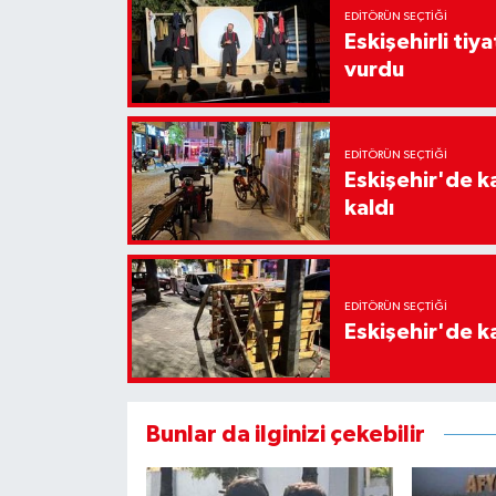
EDITÖRÜN SEÇTIĞI
Eskişehirli tiy
vurdu
EDITÖRÜN SEÇTIĞI
Eskişehir'de k
kaldı
EDITÖRÜN SEÇTIĞI
Eskişehir'de ka
Bunlar da ilginizi çekebilir