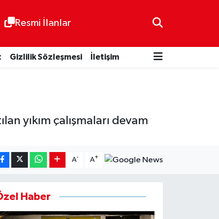
Resmi İlanlar
t
Gizlilik Sözleşmesi
İletişim
ılan yıkım çalışmaları devam
-
+
A
A
Özel Haber