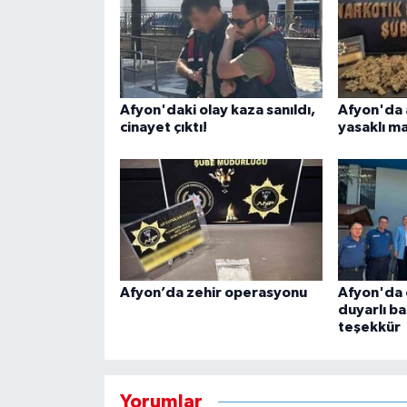
Afyon'daki olay kaza sanıldı,
Afyon'da 
cinayet çıktı!
yasaklı m
Afyon’da zehir operasyonu
Afyon'da 
duyarlı b
teşekkür
Yorumlar