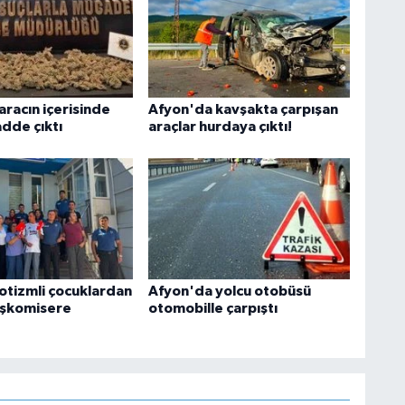
aracın içerisinde
Afyon'da kavşakta çarpışan
adde çıktı
araçlar hurdaya çıktı!
otizmli çocuklardan
Afyon'da yolcu otobüsü
aşkomisere
otomobille çarpıştı