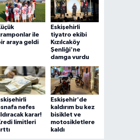
Küçük
Eskişehirli
ramponlar ile
tiyatro ekibi
ir araya geldi
Kızılcaköy
Şenliği'ne
damga vurdu
skişehirli
Eskişehir'de
esnafa nefes
kaldırım bu kez
ldıracak karar!
bisiklet ve
redi limitleri
motosikletlere
rttı
kaldı