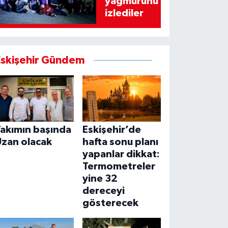
yağmurunu
izlediler
Eskişehir Gündem
Takımın başında
Eskişehir’de
Uzan olacak
hafta sonu planı
yapanlar dikkat:
Termometreler
yine 32
dereceyi
gösterecek