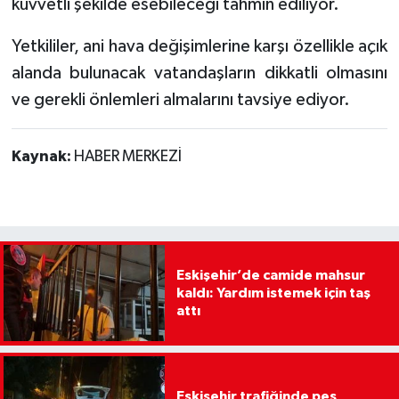
kuvvetli şekilde esebileceği tahmin ediliyor.
Yetkililer, ani hava değişimlerine karşı özellikle açık
alanda bulunacak vatandaşların dikkatli olmasını
ve gerekli önlemleri almalarını tavsiye ediyor.
Kaynak:
HABER MERKEZİ
Eskişehir’de camide mahsur
kaldı: Yardım istemek için taş
attı
Eskişehir trafiğinde pes