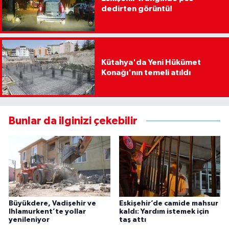
dedirten görüntü!
Kütahya'da Yeni Hükümet
Konağı'nın temeli atıldı
Bunlar da ilginizi çekebilir
Büyükdere, Vadişehir ve
Eskişehir’de camide mahsur
Ihlamurkent’te yollar
kaldı: Yardım istemek için
yenileniyor
taş attı