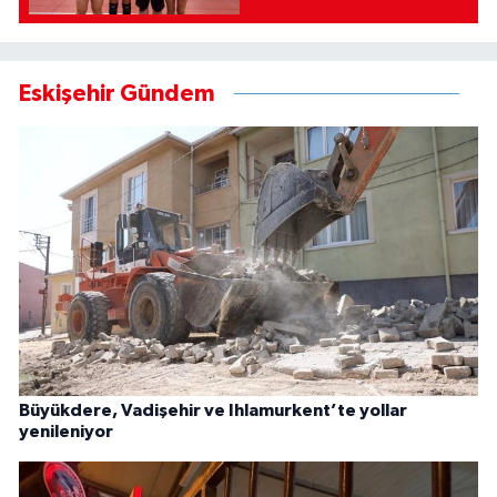
Eskişehir Gündem
Büyükdere, Vadişehir ve Ihlamurkent’te yollar
yenileniyor