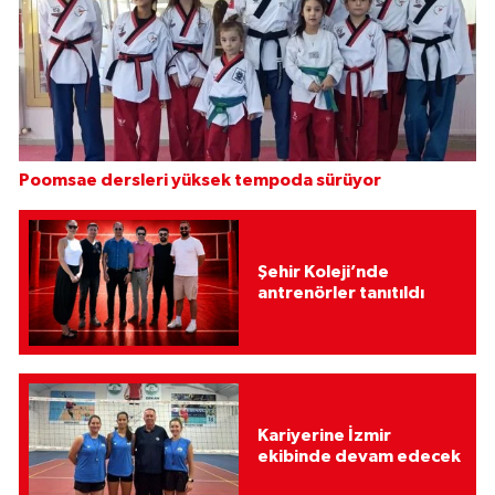
Poomsae dersleri yüksek tempoda sürüyor
Şehir Koleji’nde
antrenörler tanıtıldı
Kariyerine İzmir
ekibinde devam edecek