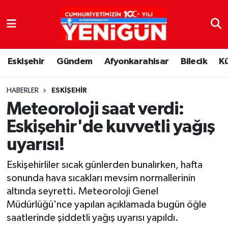
Nöbetçi Eczaneler
Eskişehir
Gündem
Afyonkarahisar
Bilecik
K
Hava Durumu
Trafik Durumu
HABERLER
ESKIŞEHIR
Meteoroloji saat verdi:
Süper Lig Puan Durumu ve Fikstür
Eskişehir'de kuvvetli yağış
uyarısı!
Tüm Manşetler
Eskişehirliler sıcak günlerden bunalırken, hafta
Son Dakika Haberleri
sonunda hava sıcakları mevsim normallerinin
altında seyretti. Meteoroloji Genel
Haber Arşivi
Müdürlüğü'nce yapılan açıklamada bugün öğle
saatlerinde şiddetli yağış uyarısı yapıldı.