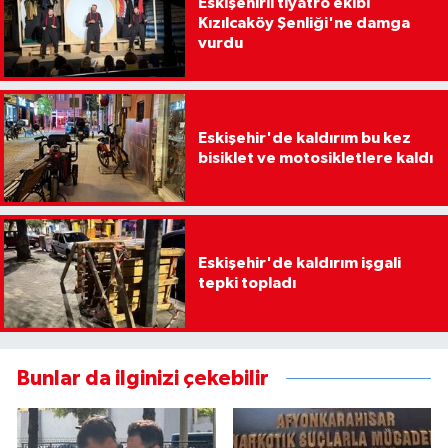
Eskişehirli tiyatro ekibi
Kızılcaköy Şenliği'ne damga
vurdu
Eskişehir'de kaldırım bu kez
bisiklet ve motosikletlere kaldı
Eskişehir'de kaldırım işgali
tepki topladı
Bunlar da ilginizi çekebilir