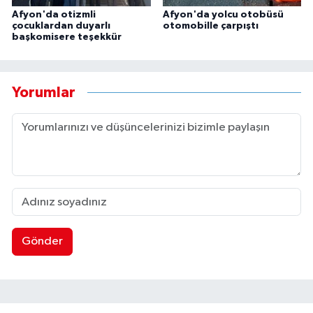
Afyon'da otizmli
Afyon'da yolcu otobüsü
çocuklardan duyarlı
otomobille çarpıştı
başkomisere teşekkür
Yorumlar
Gönder