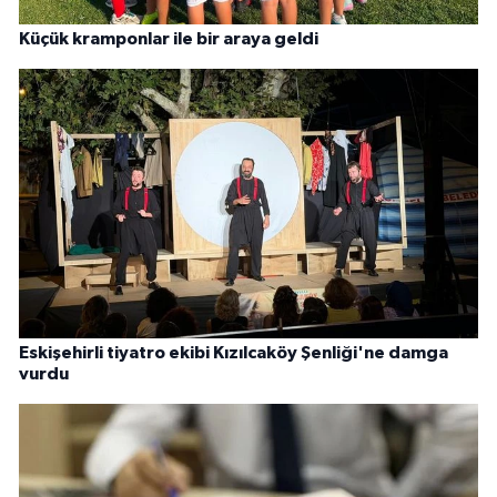
Küçük kramponlar ile bir araya geldi
Eskişehirli tiyatro ekibi Kızılcaköy Şenliği'ne damga
vurdu