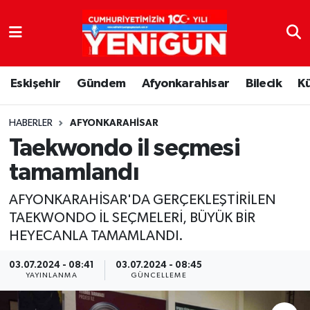
Nöbetçi Eczaneler
Eskişehir
Gündem
Afyonkarahisar
Bilecik
K
Hava Durumu
Trafik Durumu
HABERLER
AFYONKARAHISAR
Taekwondo il seçmesi
Süper Lig Puan Durumu ve Fikstür
tamamlandı
Tüm Manşetler
AFYONKARAHİSAR'DA GERÇEKLEŞTİRİLEN
TAEKWONDO İL SEÇMELERİ, BÜYÜK BİR
Son Dakika Haberleri
HEYECANLA TAMAMLANDI.
Haber Arşivi
03.07.2024 - 08:41
03.07.2024 - 08:45
YAYINLANMA
GÜNCELLEME