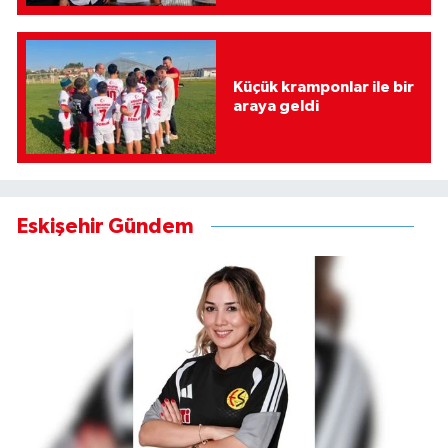
Küçük kramponlar ile bir
araya geldi
Eskişehir Gündem