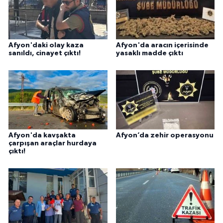
Afyon'daki olay kaza
Afyon'da aracın içerisinde
sanıldı, cinayet çıktı!
yasaklı madde çıktı
Afyon'da kavşakta
Afyon’da zehir operasyonu
çarpışan araçlar hurdaya
çıktı!