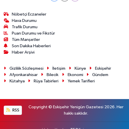
Nöbetçi Eczaneler
Hava Durumu
Trafik Durumu
Puan Durumu ve Fikstür
Tüm Manşetler
Son Dakika Haberleri
Haber Arşivi
Gizlilik Sözleşmesi
İletişim
Künye
Eskişehir
Afyonkarahisar
Bilecik
Ekonomi
Gündem
Kütahya
Rüya Tabirleri
Yemek Tarifleri
Copyright © Eskişehir Yenigün Gazetesi 2026. Her
RSS
hakkı saklıdır.