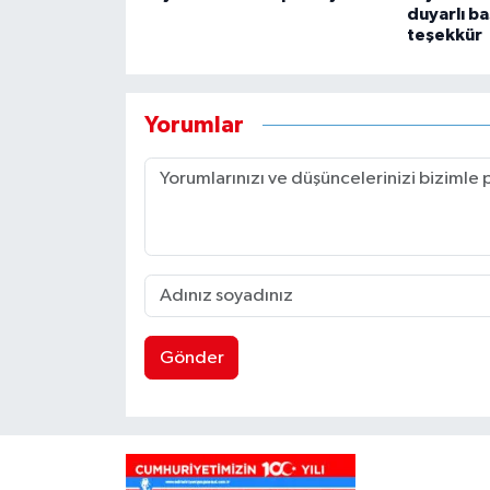
duyarlı b
teşekkür
Yorumlar
Gönder