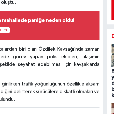
 oluştu.
an mahallede paniğe neden oldu!
e
talardan biri olan Özdilek Kavşağı’nda zaman
gede görev yapan polis ekipleri, ulaşımın
şekilde seyahat edebilmesi için kavşaklarda
B
e girilirken trafik yoğunluğunun özellikle akşam
b
iğini belirterek sürücülere dikkatli olmaları ve
k
bulundu.