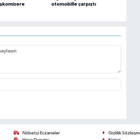
aşkomisere
otomobille çarpıştı
Nöbetçi Eczaneler
Gizlilik Sözleşm
Hava Durumu
Künye