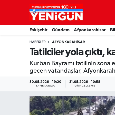
Nöbetçi Eczaneler
Eskişehir
Gündem
Afyonkarahisar
Bi
Hava Durumu
HABERLER
AFYONKARAHISAR
Trafik Durumu
Tatilciler yola çıktı,
Süper Lig Puan Durumu ve Fikstür
Kurban Bayramı tatilinin sona 
geçen vatandaşlar, Afyonkarah
Tüm Manşetler
30.05.2026 - 19:20
31.05.2026 - 10:58
Son Dakika Haberleri
YAYINLANMA
GÜNCELLEME
Haber Arşivi