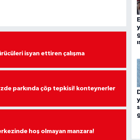
E
g
ı
rücüleri isyan ettiren çalışma
özde parkında çöp tepkisi! konteynerler
y
merkezinde hoş olmayan manzara!