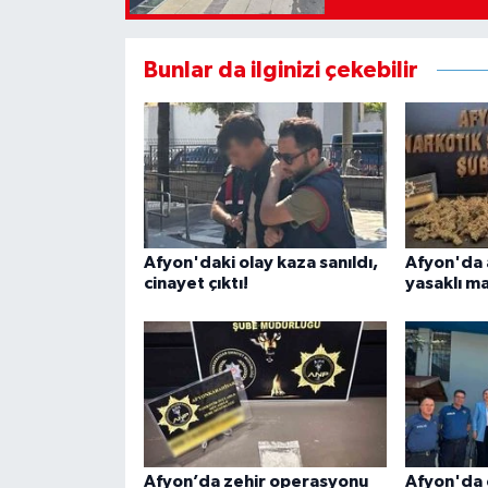
Bunlar da ilginizi çekebilir
Afyon'daki olay kaza sanıldı,
Afyon'da 
cinayet çıktı!
yasaklı m
Afyon’da zehir operasyonu
Afyon'da 