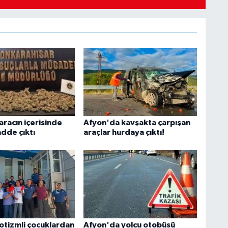
aracın içerisinde
Afyon'da kavşakta çarpışan
adde çıktı
araçlar hurdaya çıktı!
otizmli çocuklardan
Afyon'da yolcu otobüsü