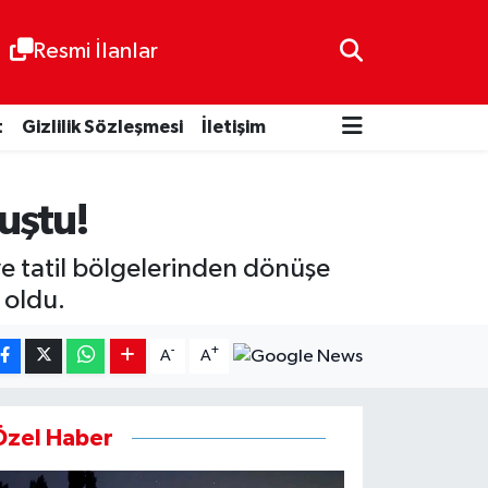
Resmi İlanlar
t
Gizlilik Sözleşmesi
İletişim
luştu!
e tatil bölgelerinden dönüşe
 oldu.
-
+
A
A
Özel Haber