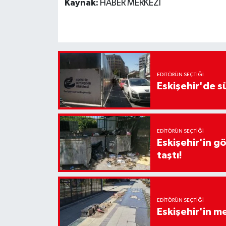
Kaynak:
HABER MERKEZİ
EDITÖRÜN SEÇTIĞI
Eskişehir'de sü
EDITÖRÜN SEÇTIĞI
Eskişehir'in g
taştı!
EDITÖRÜN SEÇTIĞI
Eskişehir'in 