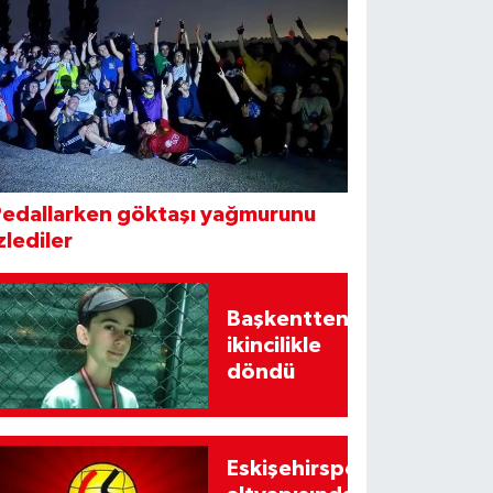
Pedallarken göktaşı yağmurunu
zlediler
Başkentten
ikincilikle
döndü
Eskişehirspor