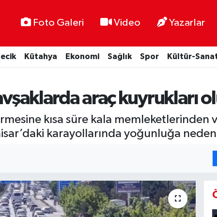
Foto Galeri
Video
Yazarlar
lecik
Kütahya
Ekonomi
Sağlık
Spor
Kültür-Sana
 kavşaklarda araç kuyrukları o
ermesine kısa süre kala memleketlerinden v
isar’daki karayollarında yoğunluğa neden