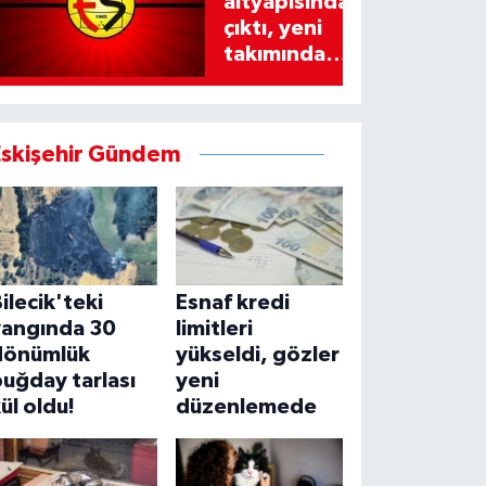
altyapısından
çıktı, yeni
takımında
imzayı attı!
Eskişehir Gündem
ilecik'teki
Esnaf kredi
yangında 30
limitleri
dönümlük
yükseldi, gözler
uğday tarlası
yeni
ül oldu!
düzenlemede