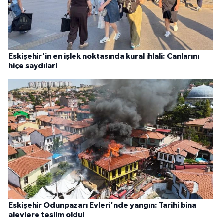
Eskişehir'in en işlek noktasında kural ihlali: Canlarını
hiçe saydılar!
Eskişehir Odunpazarı Evleri'nde yangın: Tarihi bina
alevlere teslim oldu!