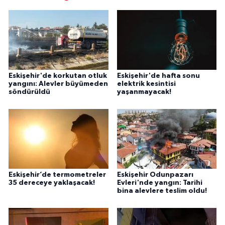
Eskişehir'de korkutan otluk
Eskişehir'de hafta sonu
yangını: Alevler büyümeden
elektrik kesintisi
söndürüldü
yaşanmayacak!
Eskişehir’de termometreler
Eskişehir Odunpazarı
35 dereceye yaklaşacak!
Evleri'nde yangın: Tarihi
bina alevlere teslim oldu!