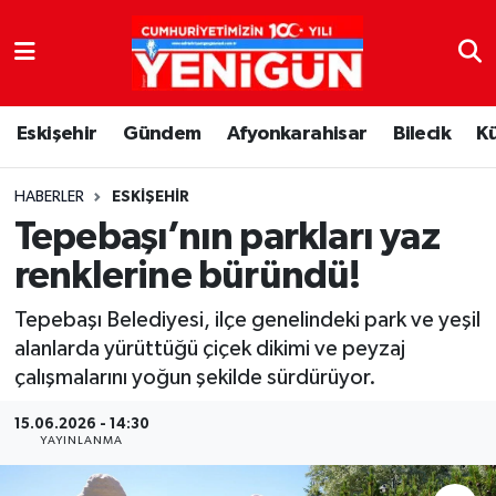
Nöbetçi Eczaneler
Eskişehir
Gündem
Afyonkarahisar
Bilecik
K
Hava Durumu
Trafik Durumu
HABERLER
ESKIŞEHIR
Tepebaşı’nın parkları yaz
Süper Lig Puan Durumu ve Fikstür
renklerine büründü!
Tüm Manşetler
Tepebaşı Belediyesi, ilçe genelindeki park ve yeşil
alanlarda yürüttüğü çiçek dikimi ve peyzaj
Son Dakika Haberleri
çalışmalarını yoğun şekilde sürdürüyor.
Haber Arşivi
15.06.2026 - 14:30
YAYINLANMA