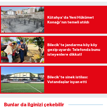
Kütahya'da Yeni Hükümet
Konağı'nın temeli atıldı
Bilecik'te jandarma köy köy
gezip uyardı: Telefonda bunu
isteyenlere dikkat!
Bilecik'te sinek istilası:
Vatandaşlar isyan etti
Bunlar da ilginizi çekebilir