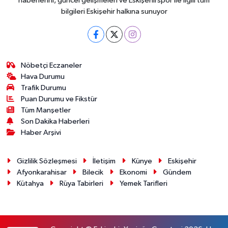
haberlerini, güncel gelişmeleri ve Eskişehirspor ile ilgili tüm
bilgileri Eskişehir halkına sunuyor
Nöbetçi Eczaneler
Hava Durumu
Trafik Durumu
Puan Durumu ve Fikstür
Tüm Manşetler
Son Dakika Haberleri
Haber Arşivi
Gizlilik Sözleşmesi
İletişim
Künye
Eskişehir
Afyonkarahisar
Bilecik
Ekonomi
Gündem
Kütahya
Rüya Tabirleri
Yemek Tarifleri