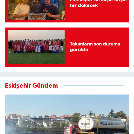
ter dökecek
Takımların son durumu
görüldü
Eskişehir Gündem