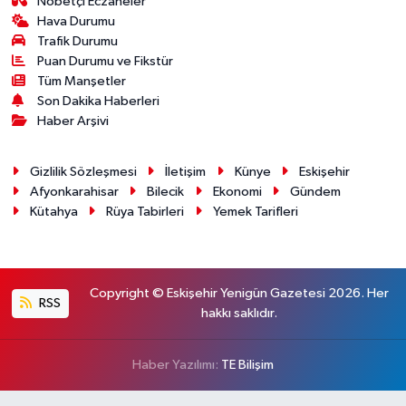
Nöbetçi Eczaneler
Hava Durumu
Trafik Durumu
Puan Durumu ve Fikstür
Tüm Manşetler
Son Dakika Haberleri
Haber Arşivi
Gizlilik Sözleşmesi
İletişim
Künye
Eskişehir
Afyonkarahisar
Bilecik
Ekonomi
Gündem
Kütahya
Rüya Tabirleri
Yemek Tarifleri
Copyright © Eskişehir Yenigün Gazetesi 2026. Her
RSS
hakkı saklıdır.
Haber Yazılımı:
TE Bilişim