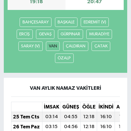
19:18
20:47
BAHÇESARAY
BAŞKALE
EDREMİT (V)
ERCİŞ
GEVAŞ
GÜRPINAR
MURADİYE
SARAY (V)
VAN
ÇALDIRAN
ÇATAK
ÖZALP
VAN AYLIK NAMAZ VAKITLERI
İMSAK
GÜNEŞ
ÖĞLE
İKINDI
AKŞA
25 Tem Cts
03:14
04:55
12:18
16:10
19:31
26 Tem Paz
03:15
04:56
12:18
16:10
19:3