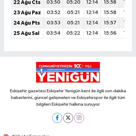
22 Ağu Cts
03:50
05:20
12:14
15:58
18:5
23 Ağu Paz
03:52
05:21
12:14
15:58
18:5
24 Ağu Pts
03:53
05:21
12:14
15:57
18:5
25 Ağu Sal
03:54
05:22
12:14
15:56
18:5
Eskişehir gazetesi Eskişehir Yenigün kent ile ilgili son dakika
haberlerini, güncel gelişmeleri ve Eskişehirspor ile ilgili tüm
bilgileri Eskişehir halkına sunuyor