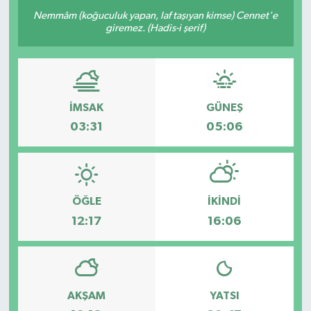
Nemmâm (koğuculuk yapan, laf taşıyan kimse) Cennet'e
giremez. (Hadis-i şerif)
İMSAK
GÜNEŞ
03:31
05:06
ÖĞLE
İKINDI
12:17
16:06
AKŞAM
YATSI