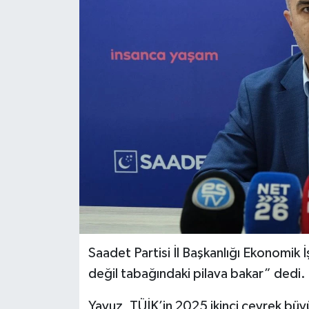
Saadet Partisi İl Başkanlığı Ekonomik
değil tabağındaki pilava bakar” dedi.
Yavuz, TÜİK’in 2025 ikinci çeyrek bü