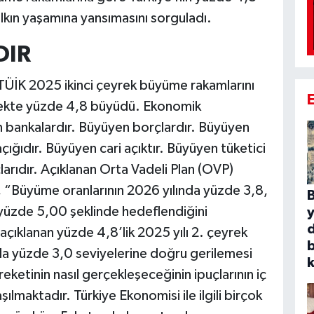
kın yaşamına yansımasını sorguladı.
DIR
ÜİK 2025 ikinci çeyrek büyüme rakamlarını
eyrekte yüzde 4,8 büyüdü. Ekonomik
 bankalardır. Büyüyen borçlardır. Büyüyen
açığıdır. Büyüyen cari açıktır. Büyüyen tüketici
çlarıdır. Açıklanan Orta Vadeli Plan (OVP)
“Büyüme oranlarının 2026 yılında yüzde 3,8,
B
 yüzde 5,00 şeklinde hedeflendiğini
çıklanan yüzde 4,8’lik 2025 yılı 2. çeyrek
b
a yüzde 3,0 seviyelerine doğru gerilemesi
k
ketinin nasıl gerçekleşeceğinin ipuçlarının iç
ılmaktadır. Türkiye Ekonomisi ile ilgili birçok