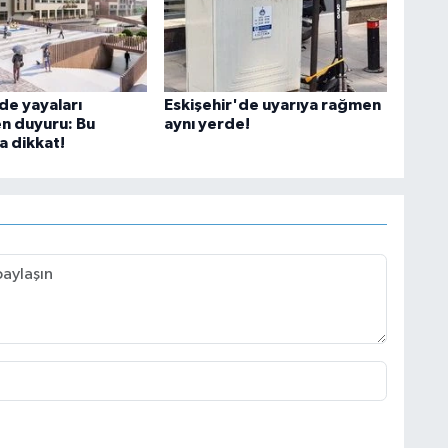
de yayaları
Eskişehir'de uyarıya rağmen
en duyuru: Bu
aynı yerde!
 dikkat!