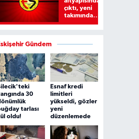
altyapısından
çıktı, yeni
takımında
imzayı attı!
Eskişehir Gündem
ilecik'teki
Esnaf kredi
yangında 30
limitleri
dönümlük
yükseldi, gözler
uğday tarlası
yeni
ül oldu!
düzenlemede