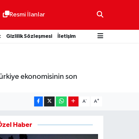
Resmi İlanlar
t
Gizlilik Sözleşmesi
İletişim
Türkiye ekonomisinin son
-
+
A
A
Özel Haber