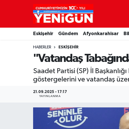
Nöbetçi Eczaneler
Eskişehir
Gündem
Afyonkarahisar
Bi
Hava Durumu
HABERLER
ESKIŞEHIR
Trafik Durumu
"Vatandaş Tabağında
Süper Lig Puan Durumu ve Fikstür
Saadet Partisi (SP) İl Başkanlı
göstergelerini ve vatandaş üzeri
Tüm Manşetler
21.09.2025 - 17:17
Son Dakika Haberleri
YAYINLANMA
Haber Arşivi