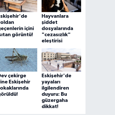
skişehir'de
Hayvanlara
yoldan
şiddet
eçenlerin içini
dosyalarında
sıtan görüntü!
"cezasızlık"
eleştirisi
Dev çekirge
Eskişehir'de
ine Eskişehir
yayaları
sokaklarında
ilgilendiren
görüldü!
duyuru: Bu
güzergaha
dikkat!