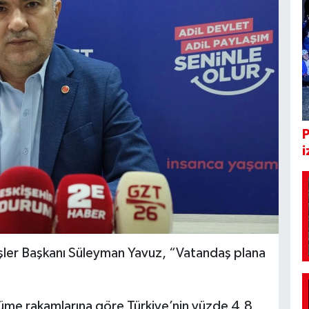
i
 İşler Başkanı Süleyman Yavuz, “Vatandaş plana
yüme rakamlarına göre Türkiye’nin yüzde 4,8