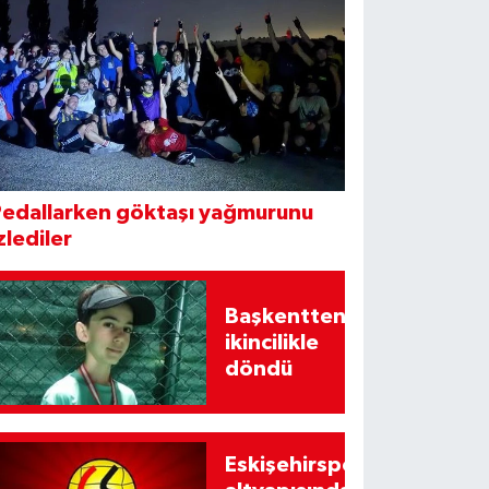
Pedallarken göktaşı yağmurunu
zlediler
Başkentten
ikincilikle
döndü
Eskişehirspor