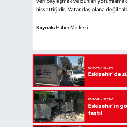
veri paylaşmak ve bunları yorumlamak
hissettiğidir. Vatandaş plana değil tab
Kaynak:
Haber Merkezi
EDITÖRÜN SEÇTIĞI
Eskişehir'de sü
EDITÖRÜN SEÇTIĞI
Eskişehir'in g
taştı!