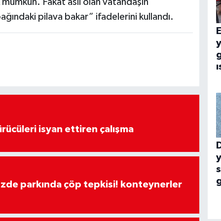
 mümkün. Fakat asıl olan vatandaşın
ağındaki pilava bakar” ifadelerini kullandı.
E
g
ı
rücüleri isyan ettiren çalışma
y
özde parkında çöp tepkisi! konteynerler