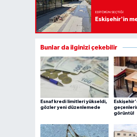
EDITÖRÜN SEÇTIĞI
Eskişehir'in 
Bunlar da ilginizi çekebilir
Esnaf kredi limitleri yükseldi,
Eskişehir
gözler yeni düzenlemede
geçenlerin 
görüntü!