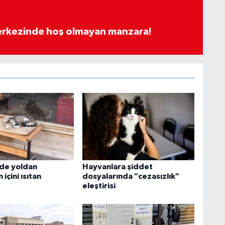
merkezinde hoş olmayan manzara!
'de yoldan
Hayvanlara şiddet
içini ısıtan
dosyalarında "cezasızlık"
eleştirisi