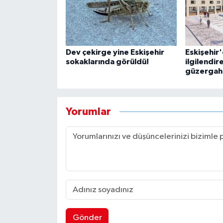
Dev çekirge yine Eskişehir
Eskişehir'
sokaklarında görüldü!
ilgilendir
güzergaha
Yorumlar
Gönder