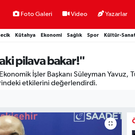
Foto Galeri
Video
Yazarlar
lecik
Kütahya
Ekonomi
Sağlık
Spor
Kültür-Sana
ki pilava bakar!"
ğı Ekonomik İşler Başkanı Süleyman Yavuz, 
ndeki etkilerini değerlendirdi.