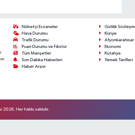
Nöbetçi Eczaneler
Gizlilik Sözleşm
Hava Durumu
Künye
Trafik Durumu
Afyonkarahisar
Puan Durumu ve Fikstür
Ekonomi
n
Tüm Manşetler
Kütahya
por
Son Dakika Haberleri
Yemek Tarifleri
Haber Arşivi
 2026. Her hakkı saklıdır.