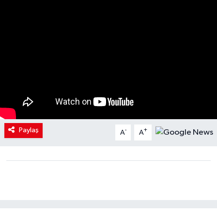
Paylaş
-
+
A
A