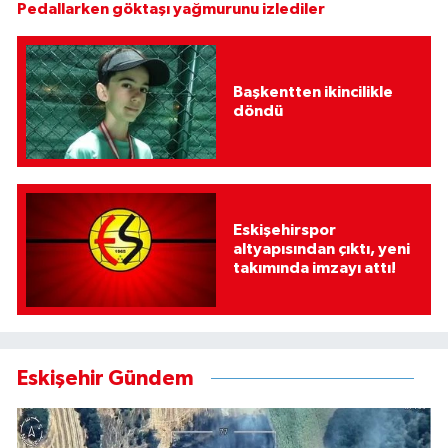
Pedallarken göktaşı yağmurunu izlediler
Başkentten ikincilikle
döndü
Eskişehirspor
altyapısından çıktı, yeni
takımında imzayı attı!
Eskişehir Gündem