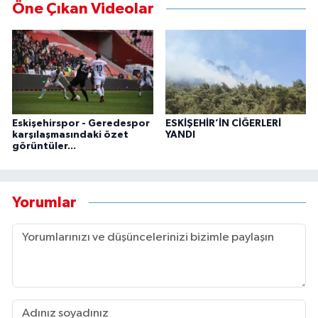
Öne Çıkan Videolar
Eskişehirspor - Geredespor
ESKİŞEHİR’İN CİĞERLERİ
karşılaşmasındaki özet
YANDI
görüntüler...
Yorumlar