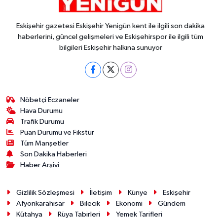
Eskişehir gazetesi Eskişehir Yenigün kent ile ilgili son dakika
haberlerini, güncel gelişmeleri ve Eskişehirspor ile ilgili tüm
bilgileri Eskişehir halkına sunuyor
Nöbetçi Eczaneler
Hava Durumu
Trafik Durumu
Puan Durumu ve Fikstür
Tüm Manşetler
Son Dakika Haberleri
Haber Arşivi
Gizlilik Sözleşmesi
İletişim
Künye
Eskişehir
Afyonkarahisar
Bilecik
Ekonomi
Gündem
Kütahya
Rüya Tabirleri
Yemek Tarifleri