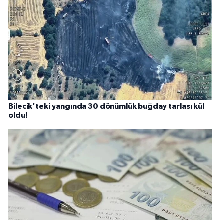
Bilecik'teki yangında 30 dönümlük buğday tarlası kül
oldu!