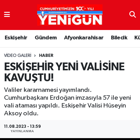
Nöbetçi Eczaneler
Eskişehir
Gündem
Afyonkarahisar
Bilecik
K
Hava Durumu
Trafik Durumu
VIDEO GALERI
HABER
ESKİŞEHİR YENİ VALİSİNE
Süper Lig Puan Durumu ve Fikstür
KAVUŞTU!
Tüm Manşetler
Valiler kararnamesi yayımlandı.
Cumhurbaşkanı Erdoğan imzasıyla 57 ile yeni
Son Dakika Haberleri
vali ataması yapıldı. Eskişehir Valisi Hüseyin
Aksoy oldu.
Haber Arşivi
11.08.2023 - 13:59
YAYINLANMA