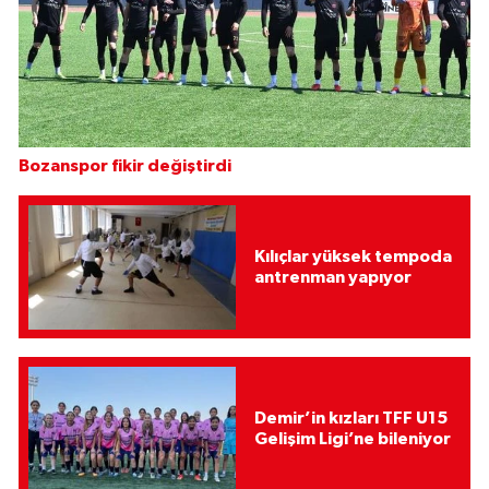
Bozanspor fikir değiştirdi
Kılıçlar yüksek tempoda
antrenman yapıyor
Demir’in kızları TFF U15
Gelişim Ligi’ne bileniyor