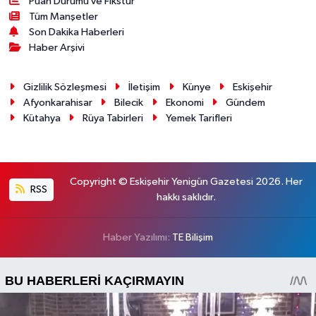
Puan Durumu ve Fikstür
Tüm Manşetler
Son Dakika Haberleri
Haber Arşivi
Gizlilik Sözleşmesi
İletişim
Künye
Eskişehir
Afyonkarahisar
Bilecik
Ekonomi
Gündem
Kütahya
Rüya Tabirleri
Yemek Tarifleri
Copyright © Eskişehir Yenigün Gazetesi 2026. Her
RSS
hakkı saklıdır.
Haber Yazılımı:
TE Bilişim