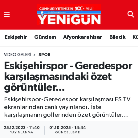
Nöbetçi Eczaneler
Eskişehir
Gündem
Afyonkarahisar
Bilecik
K
Hava Durumu
Trafik Durumu
VIDEO GALERI
SPOR
Eskişehirspor - Geredespor
Süper Lig Puan Durumu ve Fikstür
karşılaşmasındaki özet
görüntüler...
Tüm Manşetler
Eskişehirspor-Geredespor karşılaşması ES TV
Son Dakika Haberleri
ekranlarından canlı yayınlandı. İşte
karşılaşmanın gollerinden özet görüntüler...
Haber Arşivi
25.12.2023 - 11:40
01.10.2025 - 14:44
YAYINLANMA
GÜNCELLEME