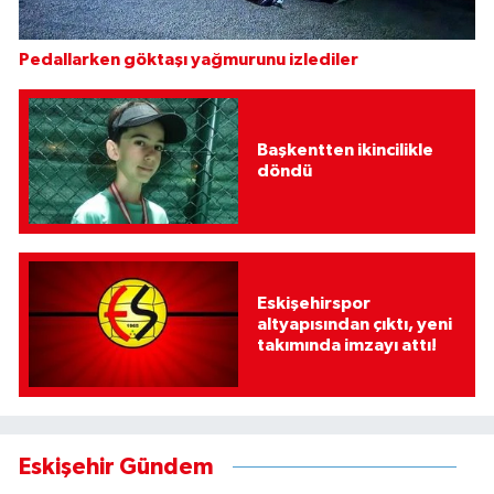
Pedallarken göktaşı yağmurunu izlediler
Başkentten ikincilikle
döndü
Eskişehirspor
altyapısından çıktı, yeni
takımında imzayı attı!
Eskişehir Gündem