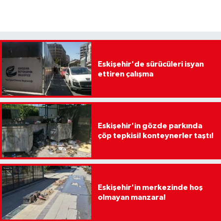
Eskişehir'de sürücüleri isyan
ettiren çalışma
Eskişehir'in gözde parkında
çöp tepkisi! konteynerler taştı!
Eskişehir'in merkezinde hoş
olmayan manzara!