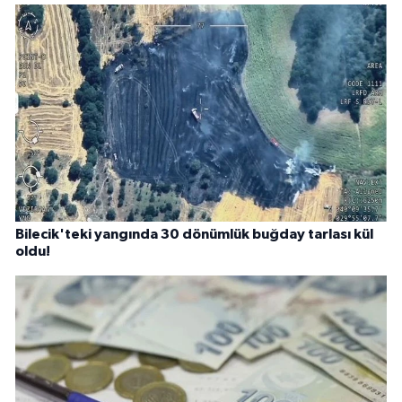
Bilecik'teki yangında 30 dönümlük buğday tarlası kül
oldu!