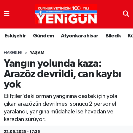
Nöbetçi Eczaneler
Eskişehir
Gündem
Afyonkarahisar
Bilecik
K
Hava Durumu
Trafik Durumu
HABERLER
YAŞAM
Yangın yolunda kaza:
Süper Lig Puan Durumu ve Fikstür
Arazöz devrildi, can kaybı
yok
Tüm Manşetler
Elifçiler’deki orman yangınına destek için yola
Son Dakika Haberleri
çıkan arazözün devrilmesi sonucu 2 personel
yaralandı, yangına müdahale ise havadan ve
Haber Arşivi
karadan sürüyor.
22.06.2025 - 17:36