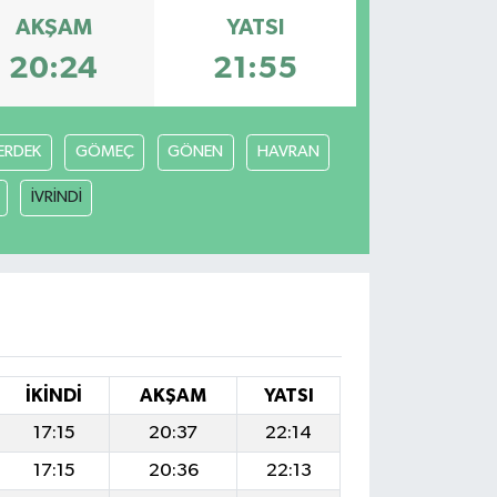
AKŞAM
YATSI
20:24
21:55
ERDEK
GÖMEÇ
GÖNEN
HAVRAN
İVRİNDİ
İKINDI
AKŞAM
YATSI
17:15
20:37
22:14
17:15
20:36
22:13