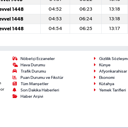
evvel 1448
04:52
06:23
13:18
evvel 1448
04:53
06:24
13:18
evvel 1448
04:54
06:25
13:17
Nöbetçi Eczaneler
Gizlilik Sözleşm
Hava Durumu
Künye
Trafik Durumu
Afyonkarahisar
Puan Durumu ve Fikstür
Ekonomi
n
Tüm Manşetler
Kütahya
por
Son Dakika Haberleri
Yemek Tarifleri
Haber Arşivi