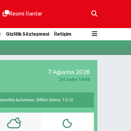
Resmi İlanlar
t
Gizlilik Sözleşmesi
İletişim
7 Ağustos 2026
24 Safer 1448
n teşvikte bulunmaz. (Mâûn Sûresi, 1-2-3)