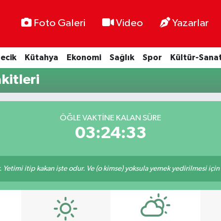
Foto Galeri
Video
Yazarlar
lecik
Kütahya
Ekonomi
Sağlık
Spor
Kültür-Sana
kitleri
ÖĞLE VAKTINE KALAN SÜRE
03:24:32
 Yetimi itip kakan işte odur. Ve (o kimse) yoksula yemek yedirilmesi içi