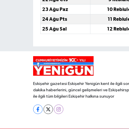
23 Ağu Paz
10 Rebiul
24 Ağu Pts
11 Rebiul
25 Ağu Sal
12 Rebiul
Eskişehir gazetesi Eskişehir Yenigün kent ile ilgili so
dakika haberlerini, güncel gelişmeleri ve Eskişehirs
ile ilgili tüm bilgileri Eskişehir halkına sunuyor