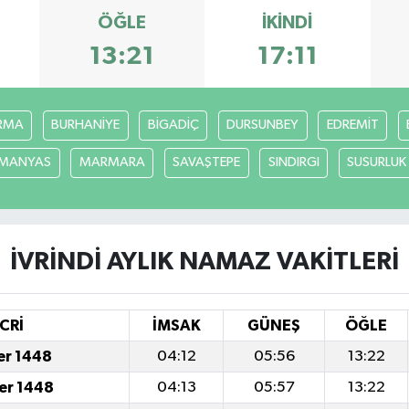
ÖĞLE
İKINDI
13:21
17:11
RMA
BURHANİYE
BİGADİÇ
DURSUNBEY
EDREMİT
MANYAS
MARMARA
SAVAŞTEPE
SINDIRGI
SUSURLUK
İVRİNDİ AYLIK NAMAZ VAKITLERI
CRİ
İMSAK
GÜNEŞ
ÖĞLE
er 1448
04:12
05:56
13:22
er 1448
04:13
05:57
13:22