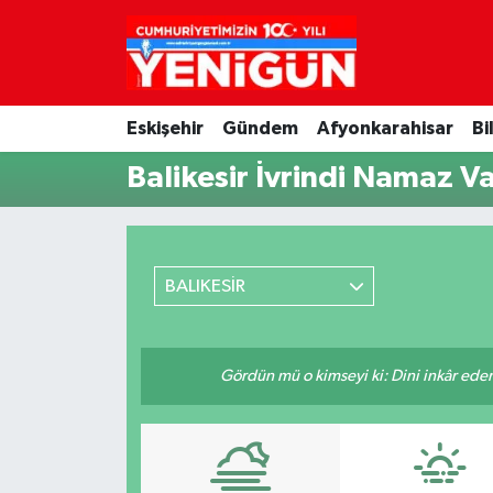
Nöbetçi Eczaneler
Eskişehir
Gündem
Afyonkarahisar
Bi
Hava Durumu
Balikesir İvrindi Namaz Va
Trafik Durumu
Süper Lig Puan Durumu ve Fikstür
BALIKESİR
Tüm Manşetler
Son Dakika Haberleri
Gördün mü o kimseyi ki: Dini inkâr eder.
Haber Arşivi