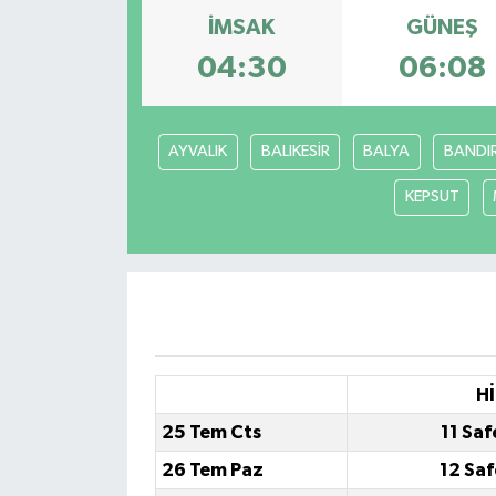
İMSAK
GÜNEŞ
04:30
06:08
AYVALIK
BALIKESİR
BALYA
BANDI
KEPSUT
Hİ
25 Tem Cts
11 Saf
26 Tem Paz
12 Saf