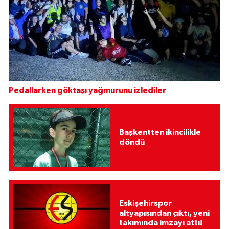
Pedallarken göktaşı yağmurunu izlediler
Başkentten ikincilikle
döndü
Eskişehirspor
altyapısından çıktı, yeni
takımında imzayı attı!