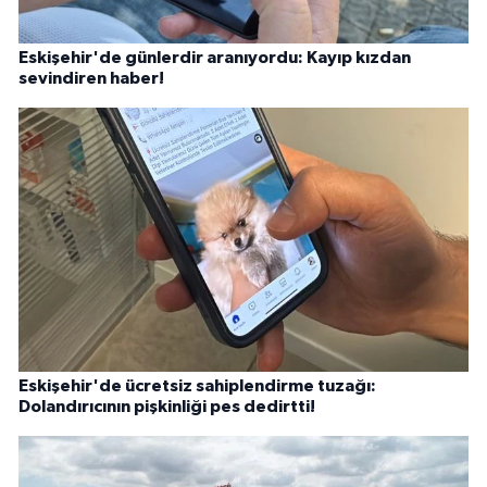
Eskişehir'de günlerdir aranıyordu: Kayıp kızdan
sevindiren haber!
Eskişehir'de ücretsiz sahiplendirme tuzağı:
Dolandırıcının pişkinliği pes dedirtti!