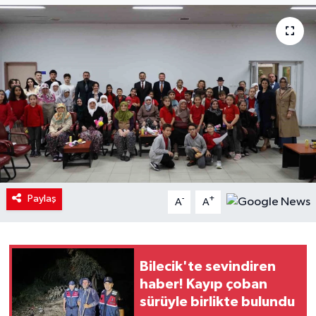
Paylaş
-
+
A
A
Bilecik'te sevindiren
haber! Kayıp çoban
sürüyle birlikte bulundu