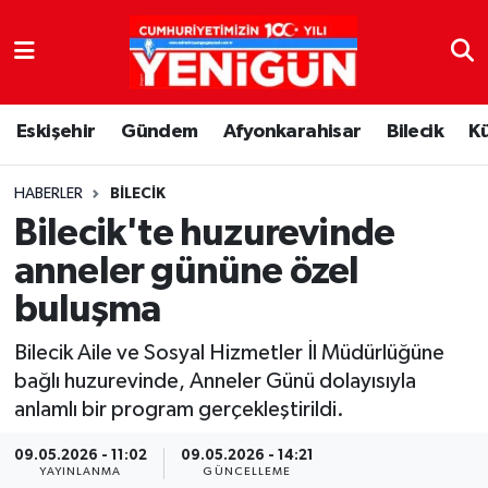
Nöbetçi Eczaneler
Eskişehir
Gündem
Afyonkarahisar
Bilecik
K
Hava Durumu
Trafik Durumu
HABERLER
BILECIK
Bilecik'te huzurevinde
Süper Lig Puan Durumu ve Fikstür
anneler gününe özel
buluşma
Tüm Manşetler
Bilecik Aile ve Sosyal Hizmetler İl Müdürlüğüne
Son Dakika Haberleri
bağlı huzurevinde, Anneler Günü dolayısıyla
anlamlı bir program gerçekleştirildi.
Haber Arşivi
09.05.2026 - 11:02
09.05.2026 - 14:21
YAYINLANMA
GÜNCELLEME