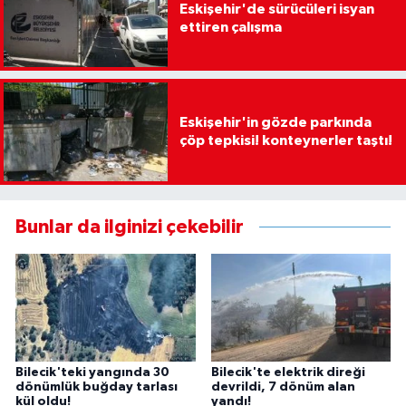
Eskişehir'de sürücüleri isyan
ettiren çalışma
Eskişehir'in gözde parkında
çöp tepkisi! konteynerler taştı!
Bunlar da ilginizi çekebilir
Bilecik'teki yangında 30
Bilecik'te elektrik direği
dönümlük buğday tarlası
devrildi, 7 dönüm alan
kül oldu!
yandı!