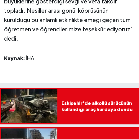
büyüklerine gösterdiği sevgi ve vefa takdir
topladı. Nesiller arası gönül köprüsünün
kurulduğu bu anlamlı etkinlikte emeği geçen tüm
öğretmen ve öğrencilerimize teşekkür ediyoruz'
dedi.
Kaynak:
İHA
Eskişehir'de alkollü sürücünün
kullandığı araç hurdaya döndü