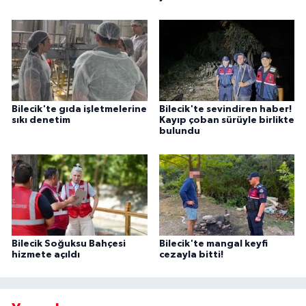
Bilecik'te gıda işletmelerine
Bilecik'te sevindiren haber!
sıkı denetim
Kayıp çoban sürüyle birlikte
bulundu
Bilecik Soğuksu Bahçesi
Bilecik'te mangal keyfi
hizmete açıldı
cezayla bitti!