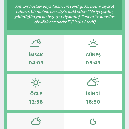
Kim bir hastayı veya Allah için sevdiği kardeşini ziyaret
ederse, bir melek, ona şöyle nidâ eder: "Ne iyi yaptın,
yürüdüğün yol ne hoş, (bu ziyaretle) Cennet'te kendine
bir köşk hazırladın!" (Hadis-i şerif)
İMSAK
GÜNEŞ
04:03
05:43
ÖĞLE
İKINDI
12:58
16:50