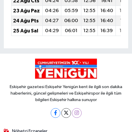
22 Ağu Cts
04:24
05:58
12:56
16:41
19:4
23 Ağu Paz
04:26
05:59
12:55
16:40
19:4
24 Ağu Pts
04:27
06:00
12:55
16:40
19:41
25 Ağu Sal
04:29
06:01
12:55
16:39
19:3
Eskişehir gazetesi Eskişehir Yenigün kent ile ilgili son dakika
haberlerini, güncel gelişmeleri ve Eskişehirspor ile ilgili tüm
bilgileri Eskişehir halkına sunuyor
Nöbetçi Eczaneler