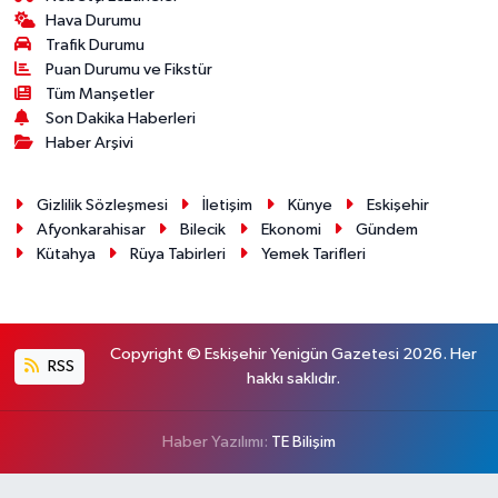
Hava Durumu
Trafik Durumu
Puan Durumu ve Fikstür
Tüm Manşetler
Son Dakika Haberleri
Haber Arşivi
Gizlilik Sözleşmesi
İletişim
Künye
Eskişehir
Afyonkarahisar
Bilecik
Ekonomi
Gündem
Kütahya
Rüya Tabirleri
Yemek Tarifleri
Copyright © Eskişehir Yenigün Gazetesi 2026. Her
RSS
hakkı saklıdır.
Haber Yazılımı:
TE Bilişim