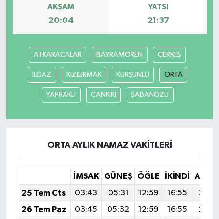
AKŞAM
YATSI
20:04
21:37
ATKARACALAR
BAYRAMÖREN
CERKEŞ
ILGAZ
KIZILIRMAK
KURŞUNLU
ORTA
YAPRAKLI
ÇANKIRI
ŞABANÖZÜ
ORTA AYLIK NAMAZ VAKITLERI
İMSAK
GÜNEŞ
ÖĞLE
İKINDI
AKŞA
25 Tem Cts
03:43
05:31
12:59
16:55
20:1
26 Tem Paz
03:45
05:32
12:59
16:55
20:1