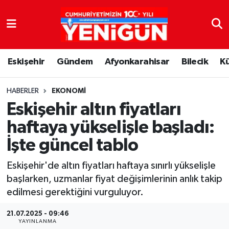
Nöbetçi Eczaneler
Eskişehir
Gündem
Afyonkarahisar
Bilecik
K
Hava Durumu
Trafik Durumu
HABERLER
EKONOMI
Eskişehir altın fiyatları
Süper Lig Puan Durumu ve Fikstür
haftaya yükselişle başladı:
İşte güncel tablo
Tüm Manşetler
Eskişehir'de altın fiyatları haftaya sınırlı yükselişle
Son Dakika Haberleri
başlarken, uzmanlar fiyat değişimlerinin anlık takip
edilmesi gerektiğini vurguluyor.
Haber Arşivi
21.07.2025 - 09:46
YAYINLANMA