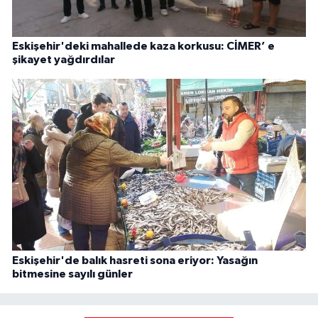
Eskişehir'deki mahallede kaza korkusu: CİMER’ e
şikayet yağdırdılar
Eskişehir'de balık hasreti sona eriyor: Yasağın
bitmesine sayılı günler