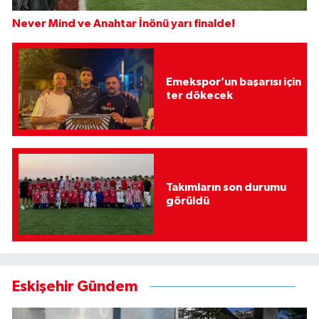
Never Mind ve Anahtar İnönü yarı finalde!
Emekspor’un başarısı için
ter dökecek
Takımların son durumu
görüldü
Eskişehir Gündem