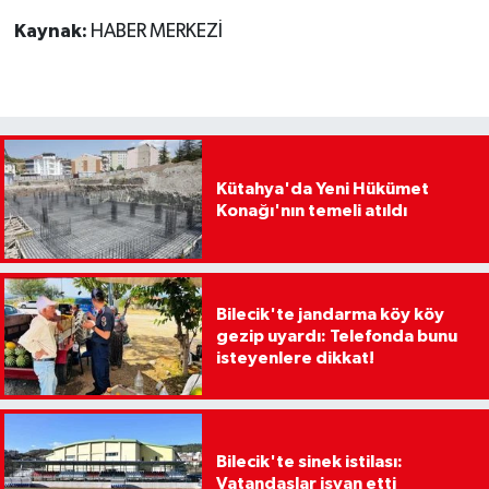
Kaynak:
HABER MERKEZİ
Kütahya'da Yeni Hükümet
Konağı'nın temeli atıldı
Bilecik'te jandarma köy köy
gezip uyardı: Telefonda bunu
isteyenlere dikkat!
Bilecik'te sinek istilası:
Vatandaşlar isyan etti