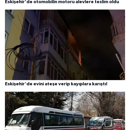
Eskişehir'de otomobilin motoru alevlere teslim oldu
Eskişehir'de evini ateşe verip kayıplara karıştı!