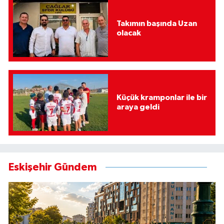
Takımın başında Uzan
olacak
Küçük kramponlar ile bir
araya geldi
Eskişehir Gündem