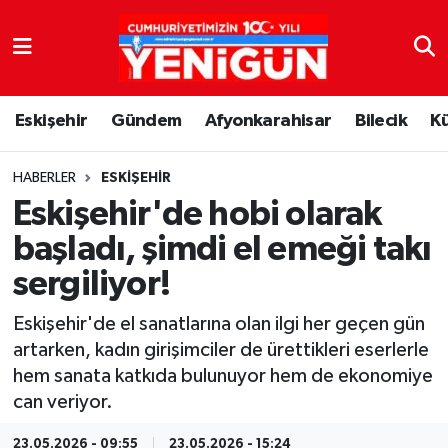
Nöbetçi Eczaneler
Eskişehir
Gündem
Afyonkarahisar
Bilecik
K
Hava Durumu
Trafik Durumu
HABERLER
ESKIŞEHIR
Eskişehir'de hobi olarak
Süper Lig Puan Durumu ve Fikstür
başladı, şimdi el emeği takı
sergiliyor!
Tüm Manşetler
Eskişehir'de el sanatlarına olan ilgi her geçen gün
Son Dakika Haberleri
artarken, kadın girişimciler de ürettikleri eserlerle
hem sanata katkıda bulunuyor hem de ekonomiye
Haber Arşivi
can veriyor.
23.05.2026 - 09:55
23.05.2026 - 15:24