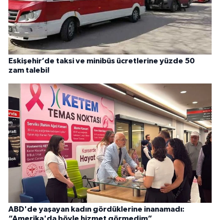
Eskişehir’de taksi ve minibüs ücretlerine yüzde 50
zam talebi!
ABD'de yaşayan kadın gördüklerine inanamadı:
“Amerika'da böyle hizmet görmedim”