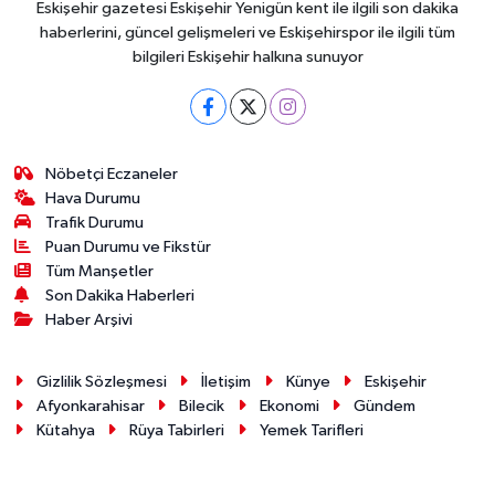
Eskişehir gazetesi Eskişehir Yenigün kent ile ilgili son dakika
haberlerini, güncel gelişmeleri ve Eskişehirspor ile ilgili tüm
bilgileri Eskişehir halkına sunuyor
Nöbetçi Eczaneler
Hava Durumu
Trafik Durumu
Puan Durumu ve Fikstür
Tüm Manşetler
Son Dakika Haberleri
Haber Arşivi
Gizlilik Sözleşmesi
İletişim
Künye
Eskişehir
Afyonkarahisar
Bilecik
Ekonomi
Gündem
Kütahya
Rüya Tabirleri
Yemek Tarifleri