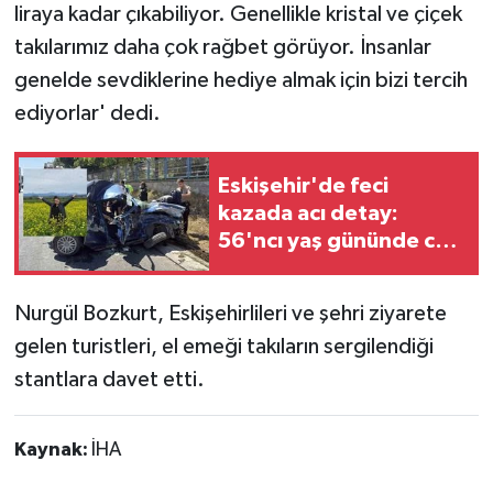
liraya kadar çıkabiliyor. Genellikle kristal ve çiçek
takılarımız daha çok rağbet görüyor. İnsanlar
genelde sevdiklerine hediye almak için bizi tercih
ediyorlar' dedi.
Eskişehir'de feci
kazada acı detay:
56'ncı yaş gününde can
verdi
Nurgül Bozkurt, Eskişehirlileri ve şehri ziyarete
gelen turistleri, el emeği takıların sergilendiği
stantlara davet etti.
Kaynak:
İHA