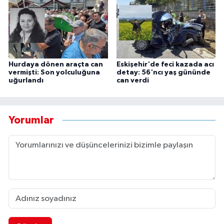
Hurdaya dönen araçta can
Eskişehir'de feci kazada acı
vermişti: Son yolculuğuna
detay: 56'ncı yaş gününde
uğurlandı
can verdi
Yorumlar