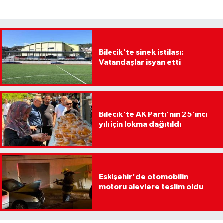
Bilecik'te sinek istilası:
Vatandaşlar isyan etti
Bilecik'te AK Parti'nin 25'inci
yılı için lokma dağıtıldı
Eskişehir'de otomobilin
motoru alevlere teslim oldu