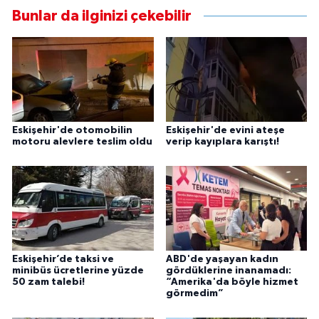
Bunlar da ilginizi çekebilir
Eskişehir'de otomobilin
Eskişehir'de evini ateşe
motoru alevlere teslim oldu
verip kayıplara karıştı!
Eskişehir’de taksi ve
ABD'de yaşayan kadın
minibüs ücretlerine yüzde
gördüklerine inanamadı:
50 zam talebi!
“Amerika'da böyle hizmet
görmedim”