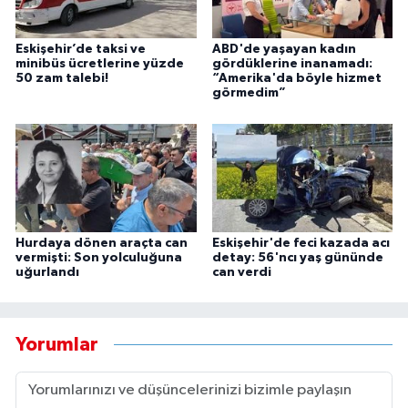
Eskişehir’de taksi ve
ABD'de yaşayan kadın
minibüs ücretlerine yüzde
gördüklerine inanamadı:
50 zam talebi!
“Amerika'da böyle hizmet
görmedim”
Hurdaya dönen araçta can
Eskişehir'de feci kazada acı
vermişti: Son yolculuğuna
detay: 56'ncı yaş gününde
uğurlandı
can verdi
Yorumlar