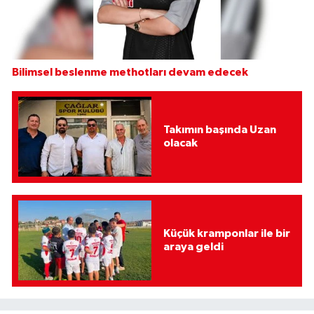
Bilimsel beslenme methotları devam edecek
Takımın başında Uzan
olacak
Küçük kramponlar ile bir
araya geldi