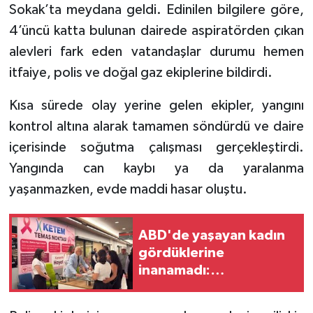
Sokak’ta meydana geldi. Edinilen bilgilere göre,
4’üncü katta bulunan dairede aspiratörden çıkan
alevleri fark eden vatandaşlar durumu hemen
itfaiye, polis ve doğal gaz ekiplerine bildirdi.
Kısa sürede olay yerine gelen ekipler, yangını
kontrol altına alarak tamamen söndürdü ve daire
içerisinde soğutma çalışması gerçekleştirdi.
Yangında can kaybı ya da yaralanma
yaşanmazken, evde maddi hasar oluştu.
ABD'de yaşayan kadın
gördüklerine
inanamadı:
“Amerika'da böyle
hizmet görmedim”