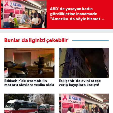
ABD'de yaşayan kadın
gördüklerine inanamadı:
“Amerika'da böyle hizmet
görmedim”
Bunlar da ilginizi çekebilir
Eskişehir'de otomobilin
Eskişehir'de evini ateşe
motoru alevlere teslim oldu
verip kayıplara karıştı!