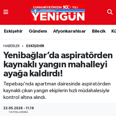
Nöbetçi Eczaneler
Eskişehir
Gündem
Afyonkarahisar
Bilecik
K
Hava Durumu
Trafik Durumu
HABERLER
ESKIŞEHIR
Yenibağlar’da aspiratörden
Süper Lig Puan Durumu ve Fikstür
kaynaklı yangın mahalleyi
ayağa kaldırdı!
Tüm Manşetler
Tepebaşı'nda apartman dairesinde aspiratörden
Son Dakika Haberleri
kaynaklı çıkan yangın ekiplerin hızlı müdahalesiyle
kontrol altına alındı.
Haber Arşivi
23.05.2026 - 11:19
YAYINLANMA