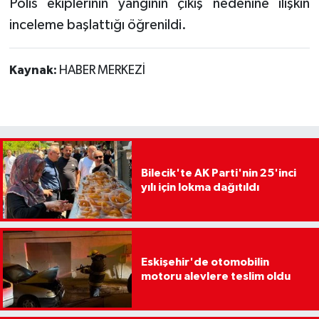
Polis ekiplerinin yangının çıkış nedenine ilişkin
inceleme başlattığı öğrenildi.
Kaynak:
HABER MERKEZİ
Bilecik'te AK Parti'nin 25'inci
yılı için lokma dağıtıldı
Eskişehir'de otomobilin
motoru alevlere teslim oldu