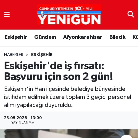
Nöbetçi Eczaneler
Eskişehir
Gündem
Afyonkarahisar
Bilecik
K
Hava Durumu
Trafik Durumu
HABERLER
ESKIŞEHIR
Eskişehir'de iş fırsatı:
Süper Lig Puan Durumu ve Fikstür
Başvuru için son 2 gün!
Tüm Manşetler
Eskişehir’in Han ilçesinde belediye bünyesinde
istihdam edilmek üzere toplam 3 geçici personel
Son Dakika Haberleri
alımı yapılacağı duyuruldu.
Haber Arşivi
23.05.2026 - 13:00
YAYINLANMA