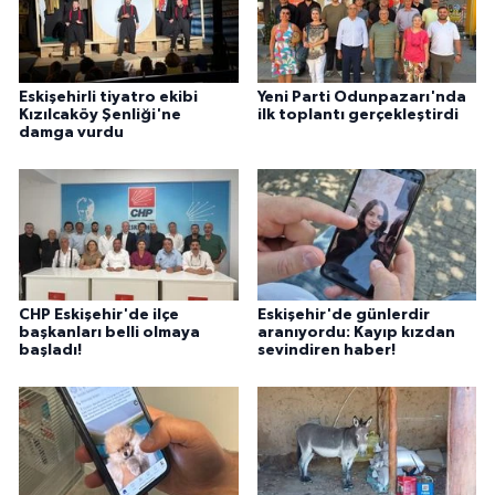
Eskişehirli tiyatro ekibi
Yeni Parti Odunpazarı'nda
Kızılcaköy Şenliği'ne
ilk toplantı gerçekleştirdi
damga vurdu
CHP Eskişehir'de ilçe
Eskişehir'de günlerdir
başkanları belli olmaya
aranıyordu: Kayıp kızdan
başladı!
sevindiren haber!