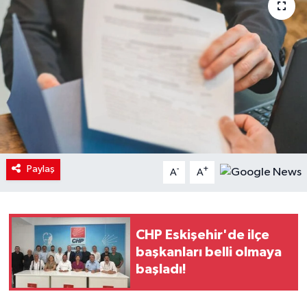
Paylaş
-
+
A
A
CHP Eskişehir'de ilçe
başkanları belli olmaya
başladı!