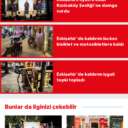
Kızılcaköy Şenliği'ne damga
vurdu
Eskişehir'de kaldırım bu kez
bisiklet ve motosikletlere kaldı
Eskişehir'de kaldırım işgali
tepki topladı
Bunlar da ilginizi çekebilir