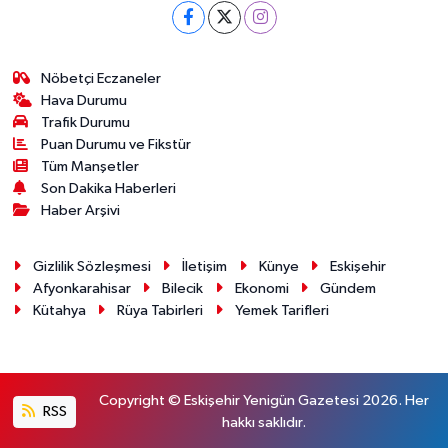
Nöbetçi Eczaneler
Hava Durumu
Trafik Durumu
Puan Durumu ve Fikstür
Tüm Manşetler
Son Dakika Haberleri
Haber Arşivi
Gizlilik Sözleşmesi
İletişim
Künye
Eskişehir
Afyonkarahisar
Bilecik
Ekonomi
Gündem
Kütahya
Rüya Tabirleri
Yemek Tarifleri
Copyright © Eskişehir Yenigün Gazetesi 2026. Her
RSS
hakkı saklıdır.