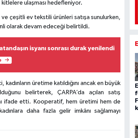
ş kitlelere ulaşması hedefleniyor.
 çeşitli ev tekstili ürünleri satışa sunulurken,
i olarak devam edeceği belirtildi.
atandaşın isyanı sonrası durak yenilendi
e
 kadınların üretime katıldığını ancak en büyük
E
olduğunu belirterek, ÇARPA’da açılan satış
f
F
ı ifade etti. Kooperatif, hem üretimi hem de
k
 kadınlara daha fazla gelir imkânı sağlamayı