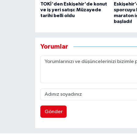
TOKİ'den Eskişehir'de konut
Eskişehir’
ve iş yeri satışı: Müzayede
sporcuyu 
tarihi belli oldu
maraton iç
başladı!
Yorumlar
Gönder