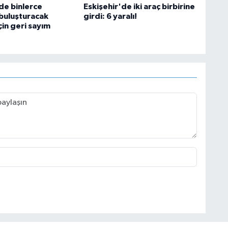
de binlerce
Eskişehir'de iki araç birbirine
buluşturacak
girdi: 6 yaralı!
in geri sayım