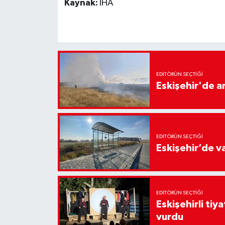
Kaynak:
İHA
EDITÖRÜN SEÇTIĞI
Eskişehir'de 
EDITÖRÜN SEÇTIĞI
Eskişehir’de v
EDITÖRÜN SEÇTIĞI
Eskişehirli tiy
vurdu