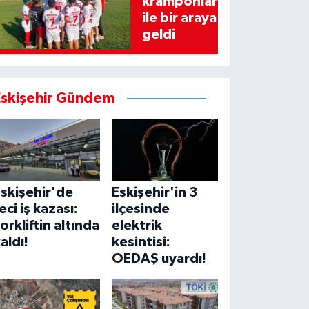
kramponlar
ile bir araya
geldi
Eskişehir Gündem
skişehir'de
Eskişehir'in 3
eci iş kazası:
ilçesinde
orkliftin altında
elektrik
aldı!
kesintisi:
OEDAŞ uyardı!