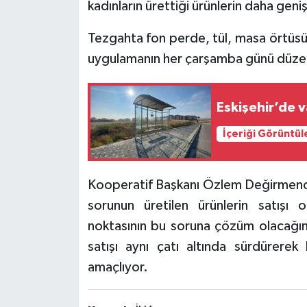
kadınların ürettiği ürünlerin daha geni
Tezgahta fon perde, tül, masa örtüsü ve
uygulamanın her çarşamba günü düzenl
Eskişehir’de v
İçeriği Görüntül
Kooperatif Başkanı Özlem Değirmenci,
sorunun üretilen ürünlerin satışı 
noktasının bu soruna çözüm olacağın
satışı aynı çatı altında sürdürerek
amaçlıyor.