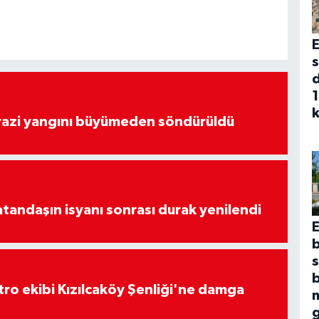
E
s
d
1
k
arazi yangını büyümeden söndürüldü
atandaşın isyanı sonrası durak yenilendi
E
b
atro ekibi Kızılcaköy Şenliği'ne damga
m
g