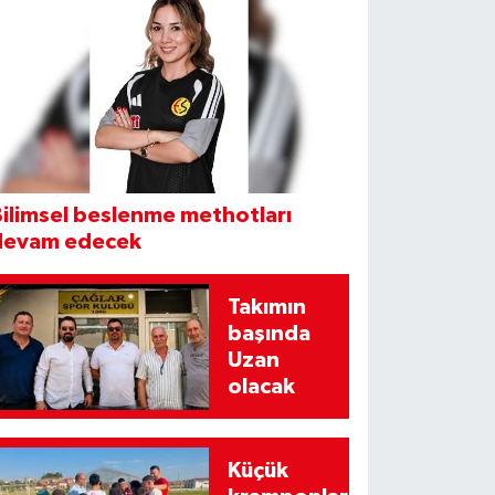
ilimsel beslenme methotları
devam edecek
Takımın
başında
Uzan
olacak
Küçük