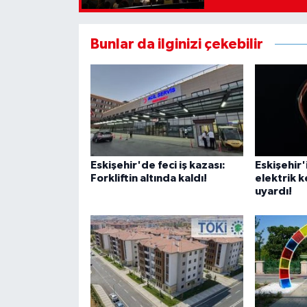
Bunlar da ilginizi çekebilir
Eskişehir'de feci iş kazası:
Eskişehir'
Forkliftin altında kaldı!
elektrik k
uyardı!