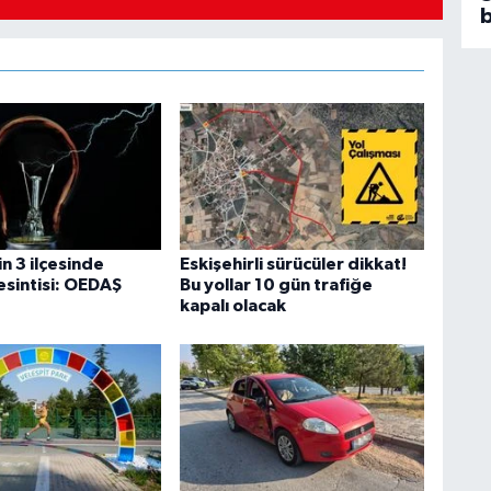
b
in 3 ilçesinde
Eskişehirli sürücüler dikkat!
esintisi: OEDAŞ
Bu yollar 10 gün trafiğe
kapalı olacak