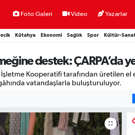
Foto Galeri
Video
Yazarlar
lecik
Kütahya
Ekonomi
Sağlık
Spor
Kültür-Sana
emeğine destek: ÇARPA’da y
 İşletme Kooperatifi tarafından üretilen e
zgâhında vatandaşlarla buluşturuluyor.