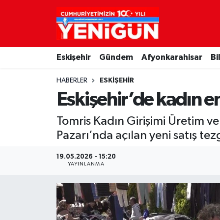
Nöbetçi Eczaneler
Eskişehir
Gündem
Afyonkarahisar
Bi
Hava Durumu
HABERLER
ESKIŞEHIR
Trafik Durumu
Eskişehir’de kadın 
Süper Lig Puan Durumu ve Fikstür
Tomris Kadın Girişimi Üretim ve
Pazarı’nda açılan yeni satış te
Tüm Manşetler
19.05.2026 - 15:20
Son Dakika Haberleri
YAYINLANMA
Haber Arşivi