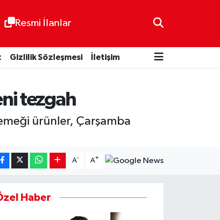
Resmi İlanlar
t
Gizlilik Sözleşmesi
İletişim
eni tezgah
l emeği ürünler, Çarşamba
-
+
A
A
Özel Haber