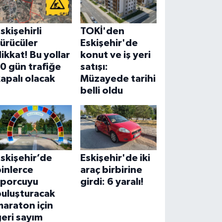
skişehirli
TOKİ'den
ürücüler
Eskişehir'de
ikkat! Bu yollar
konut ve iş yeri
0 gün trafiğe
satışı:
apalı olacak
Müzayede tarihi
belli oldu
skişehir’de
Eskişehir'de iki
inlerce
araç birbirine
sporcuyu
girdi: 6 yaralı!
buluşturacak
araton için
eri sayım