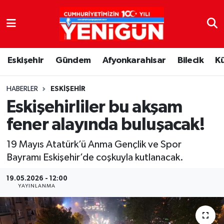
Nöbetçi Eczaneler
Eskişehir
Gündem
Afyonkarahisar
Bilecik
K
Hava Durumu
Trafik Durumu
HABERLER
ESKIŞEHIR
Eskişehirliler bu akşam
Süper Lig Puan Durumu ve Fikstür
fener alayında buluşacak!
Tüm Manşetler
19 Mayıs Atatürk’ü Anma Gençlik ve Spor
Bayramı Eskişehir’de coşkuyla kutlanacak.
Son Dakika Haberleri
19.05.2026 - 12:00
YAYINLANMA
Haber Arşivi