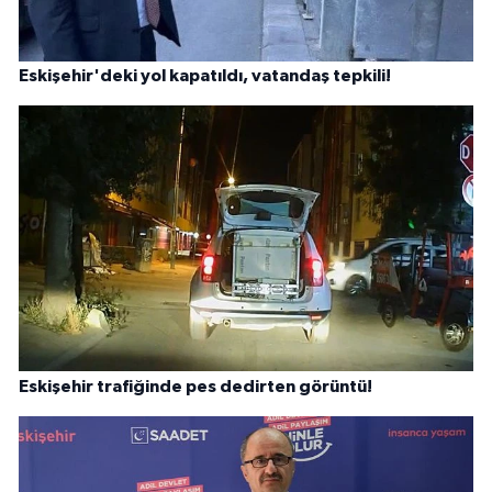
Eskişehir'deki yol kapatıldı, vatandaş tepkili!
Eskişehir trafiğinde pes dedirten görüntü!