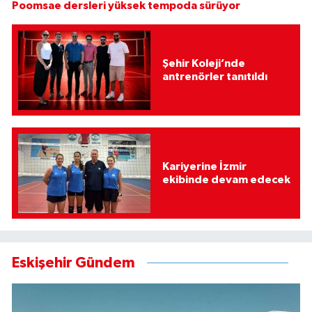
Poomsae dersleri yüksek tempoda sürüyor
Şehir Koleji’nde
antrenörler tanıtıldı
Kariyerine İzmir
ekibinde devam edecek
Eskişehir Gündem