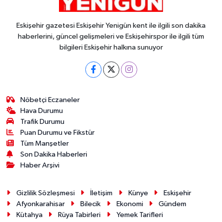
Eskişehir gazetesi Eskişehir Yenigün kent ile ilgili son dakika
haberlerini, güncel gelişmeleri ve Eskişehirspor ile ilgili tüm
bilgileri Eskişehir halkına sunuyor
Nöbetçi Eczaneler
Hava Durumu
Trafik Durumu
Puan Durumu ve Fikstür
Tüm Manşetler
Son Dakika Haberleri
Haber Arşivi
Gizlilik Sözleşmesi
İletişim
Künye
Eskişehir
Afyonkarahisar
Bilecik
Ekonomi
Gündem
Kütahya
Rüya Tabirleri
Yemek Tarifleri