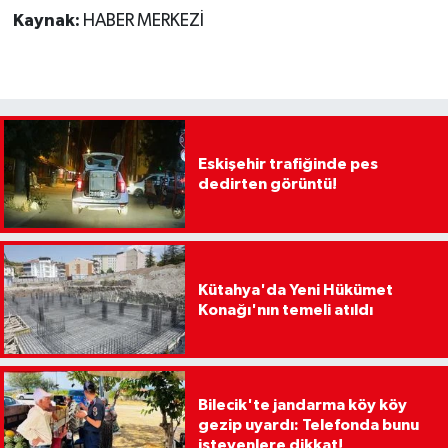
Kaynak:
HABER MERKEZİ
Eskişehir trafiğinde pes
dedirten görüntü!
Kütahya'da Yeni Hükümet
Konağı'nın temeli atıldı
Bilecik'te jandarma köy köy
gezip uyardı: Telefonda bunu
isteyenlere dikkat!