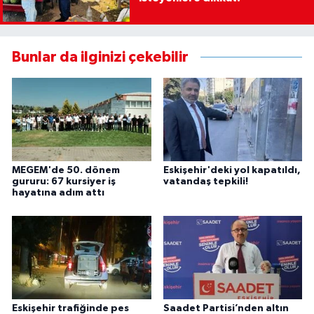
Bunlar da ilginizi çekebilir
MEGEM'de 50. dönem
Eskişehir'deki yol kapatıldı,
gururu: 67 kursiyer iş
vatandaş tepkili!
hayatına adım attı
Eskişehir trafiğinde pes
Saadet Partisi’nden altın