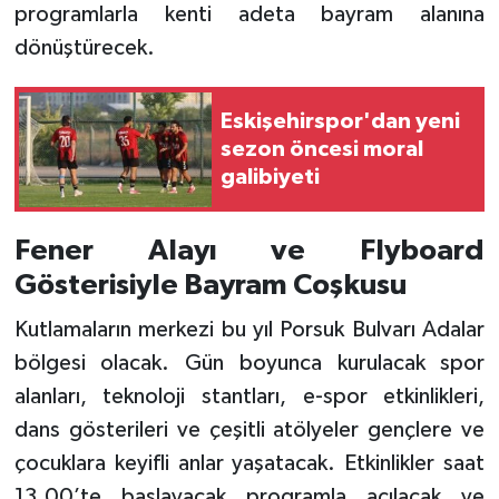
programlarla kenti adeta bayram alanına
dönüştürecek.
Eskişehirspor'dan yeni
sezon öncesi moral
galibiyeti
Fener Alayı ve Flyboard
Gösterisiyle Bayram Coşkusu
Kutlamaların merkezi bu yıl Porsuk Bulvarı Adalar
bölgesi olacak. Gün boyunca kurulacak spor
alanları, teknoloji stantları, e-spor etkinlikleri,
dans gösterileri ve çeşitli atölyeler gençlere ve
çocuklara keyifli anlar yaşatacak. Etkinlikler saat
13.00’te başlayacak programla açılacak ve