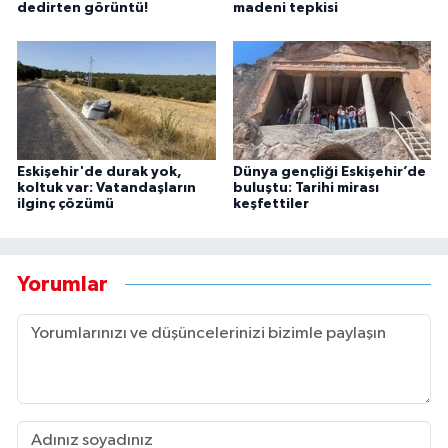
dedirten görüntü!
madeni tepkisi
Eskişehir'de durak yok,
Dünya gençliği Eskişehir’de
koltuk var: Vatandaşların
buluştu: Tarihi mirası
ilginç çözümü
keşfettiler
Yorumlar