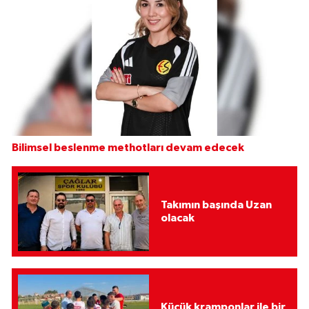
Bilimsel beslenme methotları devam edecek
Takımın başında Uzan
olacak
Küçük kramponlar ile bir