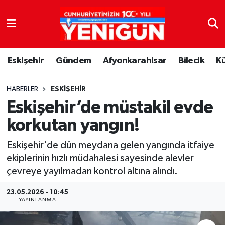
Nöbetçi Eczaneler
Eskişehir
Gündem
Afyonkarahisar
Bilecik
K
Hava Durumu
Trafik Durumu
HABERLER
ESKIŞEHIR
Eskişehir’de müstakil evde
Süper Lig Puan Durumu ve Fikstür
korkutan yangın!
Tüm Manşetler
Eskişehir'de dün meydana gelen yangında itfaiye
ekiplerinin hızlı müdahalesi sayesinde alevler
Son Dakika Haberleri
çevreye yayılmadan kontrol altına alındı.
Haber Arşivi
23.05.2026 - 10:45
YAYINLANMA