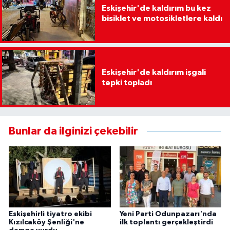
Eskişehir'de kaldırım bu kez
bisiklet ve motosikletlere kaldı
Eskişehir'de kaldırım işgali
tepki topladı
Bunlar da ilginizi çekebilir
Eskişehirli tiyatro ekibi
Yeni Parti Odunpazarı'nda
Kızılcaköy Şenliği'ne
ilk toplantı gerçekleştirdi