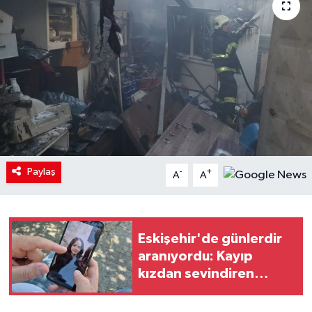
Paylaş
-
+
A
A
Eskişehir'de günlerdir
aranıyordu: Kayıp
kızdan sevindiren
haber!