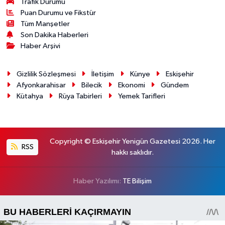
Trafik Durumu
Puan Durumu ve Fikstür
Tüm Manşetler
Son Dakika Haberleri
Haber Arşivi
Gizlilik Sözleşmesi
İletişim
Künye
Eskişehir
Afyonkarahisar
Bilecik
Ekonomi
Gündem
Kütahya
Rüya Tabirleri
Yemek Tarifleri
Copyright © Eskişehir Yenigün Gazetesi 2026. Her
RSS
hakkı saklıdır.
Haber Yazılımı:
TE Bilişim