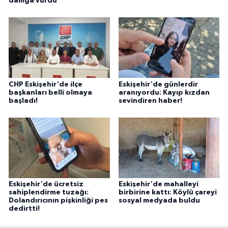
damga vurdu
CHP Eskişehir'de ilçe
Eskişehir'de günlerdir
başkanları belli olmaya
aranıyordu: Kayıp kızdan
başladı!
sevindiren haber!
Eskişehir'de ücretsiz
Eskişehir'de mahalleyi
sahiplendirme tuzağı:
birbirine kattı: Köylü çareyi
Dolandırıcının pişkinliği pes
sosyal medyada buldu
dedirtti!