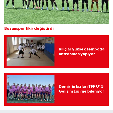
Bozanspor fikir değiştirdi
Kılıçlar yüksek tempoda
antrenman yapıyor
Demir’in kızları TFF U15
Gelişim Ligi’ne bileniyor