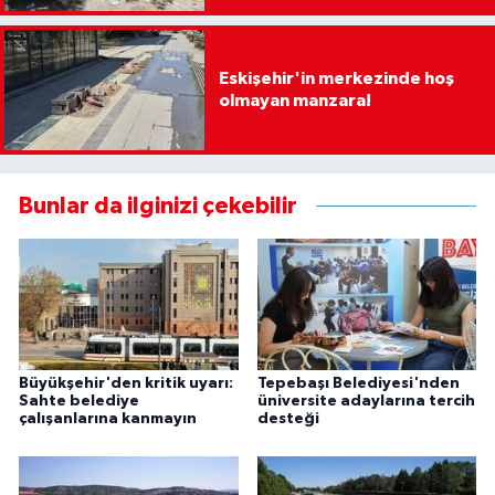
Eskişehir'in merkezinde hoş
olmayan manzara!
Bunlar da ilginizi çekebilir
Büyükşehir'den kritik uyarı:
Tepebaşı Belediyesi'nden
Sahte belediye
üniversite adaylarına tercih
çalışanlarına kanmayın
desteği