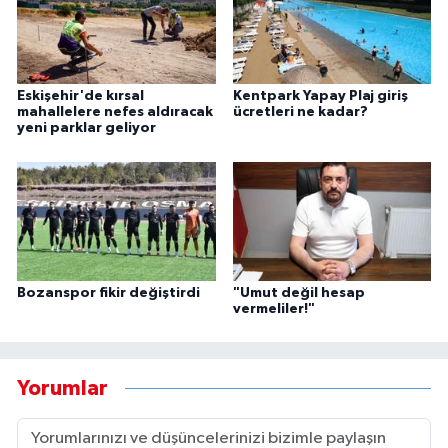
Eskişehir'de kırsal
Kentpark Yapay Plaj giriş
mahallelere nefes aldıracak
ücretleri ne kadar?
yeni parklar geliyor
Bozanspor fikir değiştirdi
"Umut değil hesap
vermeliler!"
Yorumlar