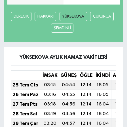
DERECİK
HAKKARİ
YÜKSEKOVA
ÇUKURCA
ŞEMDİNLİ
YÜKSEKOVA AYLIK NAMAZ VAKITLERI
İMSAK
GÜNEŞ
ÖĞLE
İKINDI
AKŞA
25 Tem Cts
03:15
04:54
12:14
16:05
19:2
26 Tem Paz
03:16
04:55
12:14
16:05
19:2
27 Tem Pts
03:18
04:56
12:14
16:04
19:2
28 Tem Sal
03:19
04:56
12:14
16:04
19:2
29 Tem Çar
03:20
04:57
12:14
16:04
19:2