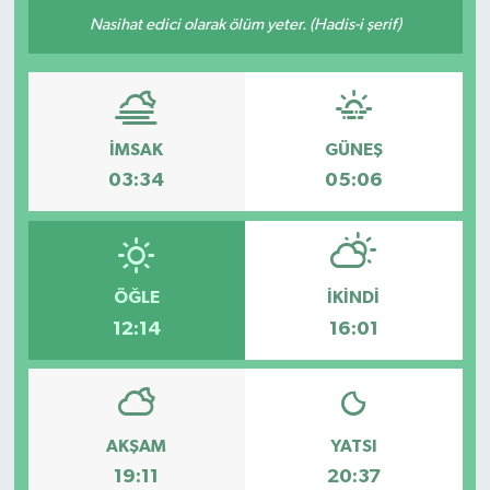
Nasihat edici olarak ölüm yeter. (Hadis-i şerif)
İMSAK
GÜNEŞ
03:34
05:06
ÖĞLE
İKINDI
12:14
16:01
AKŞAM
YATSI
19:11
20:37