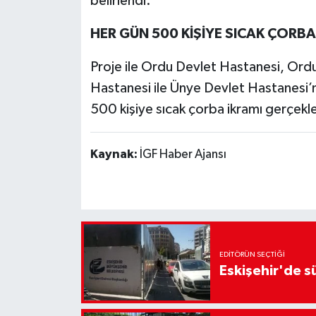
belirlendi.
HER GÜN 500 KİŞİYE SICAK ÇORBA
Proje ile Ordu Devlet Hastanesi, Ord
Hastanesi ile Ünye Devlet Hastanesi’nd
500 kişiye sıcak çorba ikramı gerçekle
Kaynak:
İGF Haber Ajansı
EDITÖRÜN SEÇTIĞI
Eskişehir'de sü