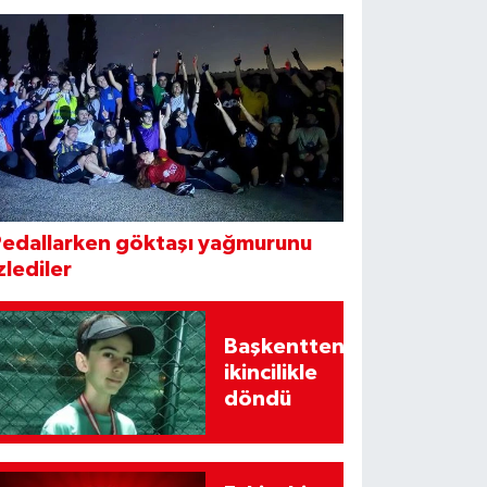
Pedallarken göktaşı yağmurunu
zlediler
Başkentten
ikincilikle
döndü