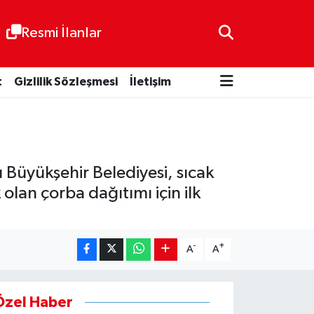
Resmi İlanlar
t
Gizlilik Sözleşmesi
İletişim
Büyükşehir Belediyesi, sıcak
lan çorba dağıtımı için ilk
-
+
A
A
Özel Haber