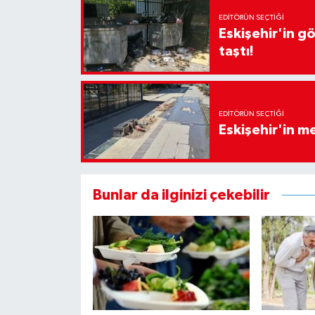
EDITÖRÜN SEÇTIĞI
Eskişehir'in g
taştı!
EDITÖRÜN SEÇTIĞI
Eskişehir'in 
Bunlar da ilginizi çekebilir