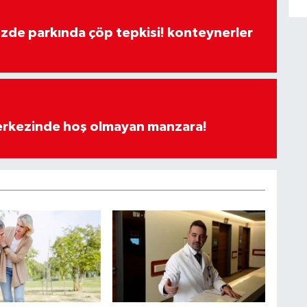
özde parkında çöp tepkisi! konteynerler
merkezinde hoş olmayan manzara!