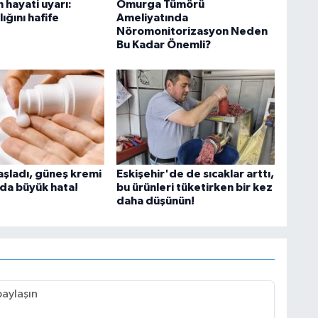
hayati uyarı:
Omurga Tümörü
ığını hafife
Ameliyatında
Nöromonitorizasyon Neden
Bu Kadar Önemli?
aşladı, güneş kremi
Eskişehir'de de sıcaklar arttı,
nda büyük hata!
bu ürünleri tüketirken bir kez
daha düşünün!