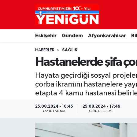
Nöbetçi Eczaneler
Eskişehir
Gündem
Afyonkarahisar
Bi
Hava Durumu
HABERLER
SAĞLIK
Trafik Durumu
Hastanelerde şifa ç
Süper Lig Puan Durumu ve Fikstür
Hayata geçirdiği sosyal projel
çorba ikramını hastanelere yayı
Tüm Manşetler
etapta 4 kamu hastanesi belirl
Son Dakika Haberleri
25.08.2024 - 10:45
25.08.2024 - 17:49
YAYINLANMA
GÜNCELLEME
Haber Arşivi