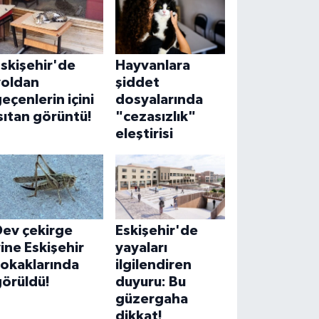
skişehir'de
Hayvanlara
yoldan
şiddet
eçenlerin içini
dosyalarında
sıtan görüntü!
"cezasızlık"
eleştirisi
Dev çekirge
Eskişehir'de
ine Eskişehir
yayaları
sokaklarında
ilgilendiren
görüldü!
duyuru: Bu
güzergaha
dikkat!