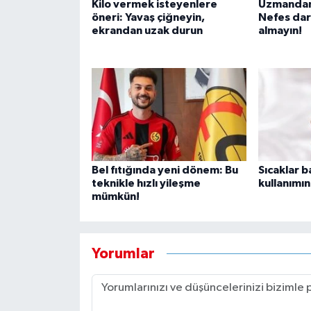
Kilo vermek isteyenlere
Uzmandan 
öneri: Yavaş çiğneyin,
Nefes darl
ekrandan uzak durun
almayın!
Bel fıtığında yeni dönem: Bu
Sıcaklar b
teknikle hızlı yileşme
kullanımı
mümkün!
Yorumlar