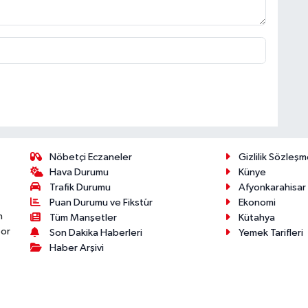
Nöbetçi Eczaneler
Gizlilik Sözleşm
Hava Durumu
Künye
Trafik Durumu
Afyonkarahisar
Puan Durumu ve Fikstür
Ekonomi
n
Tüm Manşetler
Kütahya
por
Son Dakika Haberleri
Yemek Tarifleri
Haber Arşivi