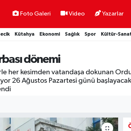
Foto Galeri
Video
Yazarlar
lecik
Kütahya
Ekonomi
Sağlık
Spor
Kültür-Sana
orbası dönemi
erle her kesimden vatandaşa dokunan Ordu 
yor 26 Ağustos Pazartesi günü başlayacak o
endi