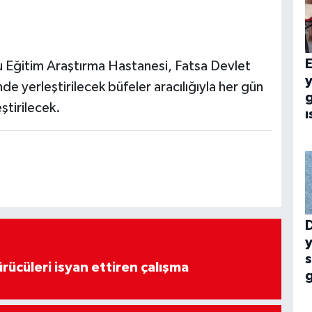
E
u Eğitim Araştırma Hastanesi, Fatsa Devlet
e yerleştirilecek büfeler aracılığıyla her gün
g
ştirilecek.
ı
y
rücüleri isyan ettiren çalışma