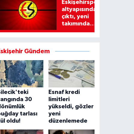
Eskişehirspor
altyapısından
çıktı, yeni
takımında
imzayı attı!
Eskişehir Gündem
ilecik'teki
Esnaf kredi
yangında 30
limitleri
dönümlük
yükseldi, gözler
uğday tarlası
yeni
ül oldu!
düzenlemede