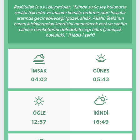
Resûlullah (s.a.v.) buyurdular: "Kimde şu üç şey bulunursa
sevâbı hak eder ve imanını kemâle erdirmiş olur: İnsanlar
arasında geçinebileceği (güzel) ahlâk, Allâhü Teâlâ'nın
haram kıldıklarından kendisini menedecek verâ ve cahilin
cahilce hareketlerini defedebileceği hilim (yumuşak
huyluluk)." (Hadis-i şerif)
İMSAK
GÜNEŞ
04:02
05:43
ÖĞLE
İKINDI
12:57
16:49