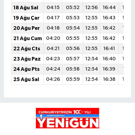
18 Ağu Sal
04:15
05:52
12:56
16:44
19:5
19 Ağu Çar
04:17
05:53
12:55
16:43
19:4
20 Ağu Per
04:18
05:54
12:55
16:42
19:4
21 Ağu Cum
04:20
05:55
12:55
16:42
19:4
22 Ağu Cts
04:21
05:56
12:55
16:41
19:4
23 Ağu Paz
04:23
05:57
12:54
16:40
19:4
24 Ağu Pts
04:24
05:58
12:54
16:39
19:41
25 Ağu Sal
04:26
05:59
12:54
16:38
19:3