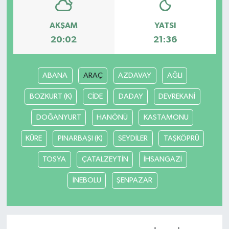
AKŞAM
YATSI
20:02
21:36
ABANA
ARAÇ
AZDAVAY
AĞLI
BOZKURT (K)
CİDE
DADAY
DEVREKANİ
DOĞANYURT
HANÖNÜ
KASTAMONU
KÜRE
PINARBAŞI (K)
SEYDİLER
TAŞKÖPRÜ
TOSYA
ÇATALZEYTİN
İHSANGAZİ
İNEBOLU
ŞENPAZAR