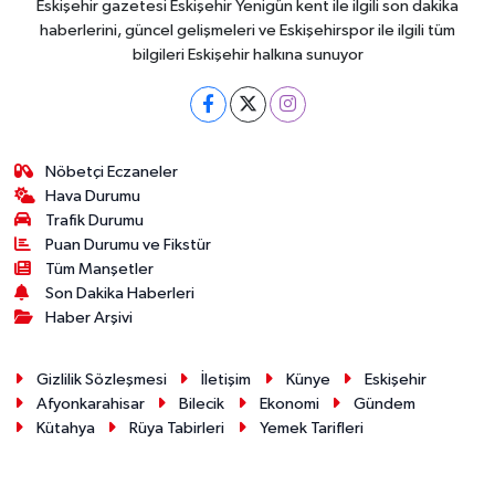
Eskişehir gazetesi Eskişehir Yenigün kent ile ilgili son dakika
haberlerini, güncel gelişmeleri ve Eskişehirspor ile ilgili tüm
bilgileri Eskişehir halkına sunuyor
Nöbetçi Eczaneler
Hava Durumu
Trafik Durumu
Puan Durumu ve Fikstür
Tüm Manşetler
Son Dakika Haberleri
Haber Arşivi
Gizlilik Sözleşmesi
İletişim
Künye
Eskişehir
Afyonkarahisar
Bilecik
Ekonomi
Gündem
Kütahya
Rüya Tabirleri
Yemek Tarifleri