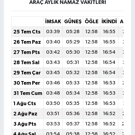
ARAÇ AYLIK NAMAZ VAKITLERI
İMSAK
GÜNEŞ
ÖĞLE
İKINDI
AKŞA
25 Tem Cts
03:39
05:28
12:58
16:55
20:1
26 Tem Paz
03:40
05:29
12:58
16:55
20:1
27 Tem Pts
03:42
05:30
12:58
16:54
20:1
28 Tem Sal
03:43
05:31
12:58
16:54
20:1
29 Tem Çar
03:45
05:32
12:58
16:54
20:1
30 Tem Per
03:46
05:33
12:58
16:53
20:1
31 Tem Cum
03:48
05:34
12:58
16:53
20:1
1 Ağu Cts
03:50
05:35
12:58
16:53
20:11
2 Ağu Paz
03:51
05:36
12:58
16:52
20:1
3 Ağu Pts
03:53
05:37
12:58
16:52
20:0
4 Ağu Sal
03:54
05:38
12:58
16:52
20:0