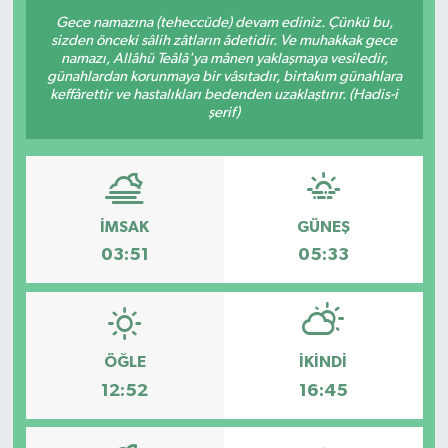
Gece namazına (teheccüde) devam ediniz. Çünkü bu,
sizden önceki sâlih zâtların âdetidir. Ve muhakkak gece
namazı, Allâhü Teâlâ'ya mânen yaklaşmaya vesîledir,
günahlardan korunmaya bir vâsıtadır, birtakım günahlara
keffârettir ve hastalıkları bedenden uzaklaştırır. (Hadis-i
şerif)
İMSAK
GÜNEŞ
03:51
05:33
ÖĞLE
İKINDI
12:52
16:45