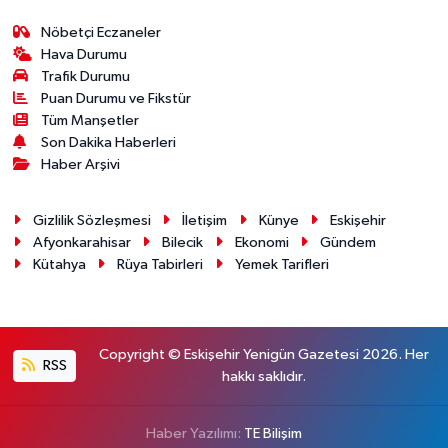
Nöbetçi Eczaneler
Hava Durumu
Trafik Durumu
Puan Durumu ve Fikstür
Tüm Manşetler
Son Dakika Haberleri
Haber Arşivi
Gizlilik Sözleşmesi
İletişim
Künye
Eskişehir
Afyonkarahisar
Bilecik
Ekonomi
Gündem
Kütahya
Rüya Tabirleri
Yemek Tarifleri
Copyright © Eskişehir Yenigün Gazetesi 2026. Her
RSS
hakkı saklıdır.
Haber Yazılımı:
TE Bilişim