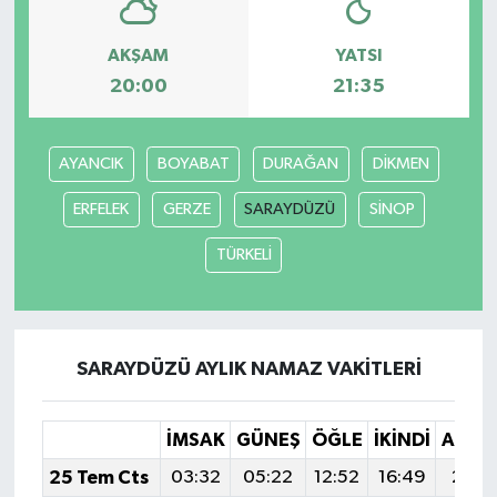
AKŞAM
YATSI
20:00
21:35
AYANCIK
BOYABAT
DURAĞAN
DİKMEN
ERFELEK
GERZE
SARAYDÜZÜ
SİNOP
TÜRKELİ
SARAYDÜZÜ AYLIK NAMAZ VAKITLERI
İMSAK
GÜNEŞ
ÖĞLE
İKINDI
AKŞA
25 Tem Cts
03:32
05:22
12:52
16:49
20:1