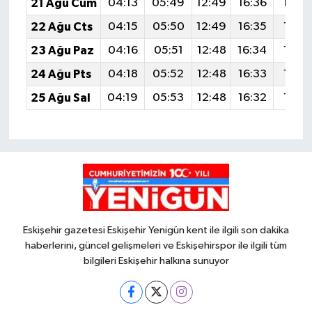
21 Ağu Cum
04:13
05:49
12:49
16:36
19:3
22 Ağu Cts
04:15
05:50
12:49
16:35
19:3
23 Ağu Paz
04:16
05:51
12:48
16:34
19:3
24 Ağu Pts
04:18
05:52
12:48
16:33
19:3
25 Ağu Sal
04:19
05:53
12:48
16:32
19:3
Eskişehir gazetesi Eskişehir Yenigün kent ile ilgili son dakika
haberlerini, güncel gelişmeleri ve Eskişehirspor ile ilgili tüm
bilgileri Eskişehir halkına sunuyor