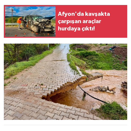
Afyon'da kavşakta
çarpışan araçlar
hurdaya çıktı!