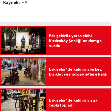
Kaynak:
İHA
Eskişehirli tiyatro ekibi
Kızılcaköy Şenliği'ne damga
vurdu
Eskişehir'de kaldırım bu kez
bisiklet ve motosikletlere kaldı
Eskişehir'de kaldırım işgali
tepki topladı