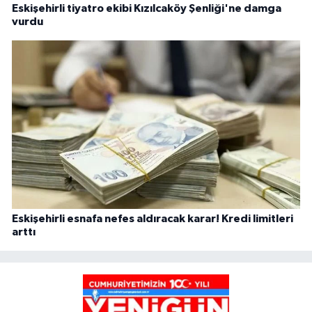
Eskişehirli tiyatro ekibi Kızılcaköy Şenliği'ne damga
vurdu
Eskişehirli esnafa nefes aldıracak karar! Kredi limitleri
arttı