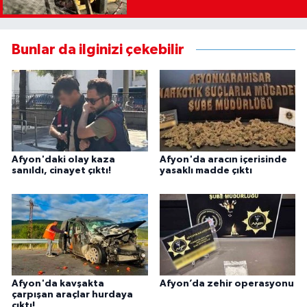
Bunlar da ilginizi çekebilir
Afyon'daki olay kaza
Afyon'da aracın içerisinde
sanıldı, cinayet çıktı!
yasaklı madde çıktı
Afyon'da kavşakta
Afyon’da zehir operasyonu
çarpışan araçlar hurdaya
çıktı!