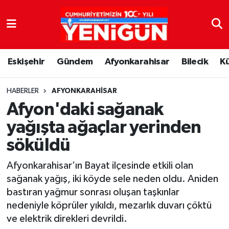
Nöbetçi Eczaneler
Eskişehir
Gündem
Afyonkarahisar
Bilecik
K
Hava Durumu
Trafik Durumu
HABERLER
AFYONKARAHISAR
Afyon'daki sağanak
Süper Lig Puan Durumu ve Fikstür
yağışta ağaçlar yerinden
söküldü
Tüm Manşetler
Afyonkarahisar’ın Bayat ilçesinde etkili olan
Son Dakika Haberleri
sağanak yağış, iki köyde sele neden oldu. Aniden
bastıran yağmur sonrası oluşan taşkınlar
Haber Arşivi
nedeniyle köprüler yıkıldı, mezarlık duvarı çöktü
ve elektrik direkleri devrildi.