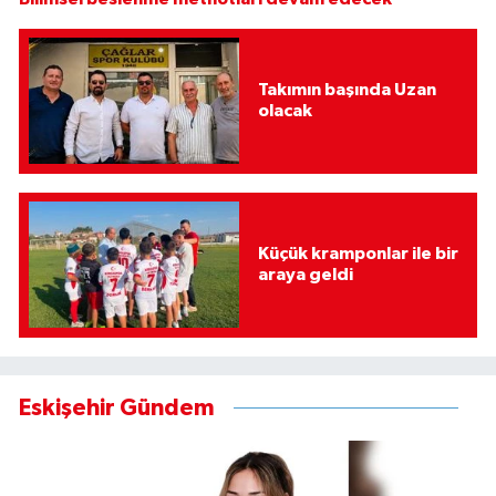
Takımın başında Uzan
olacak
Küçük kramponlar ile bir
araya geldi
Eskişehir Gündem