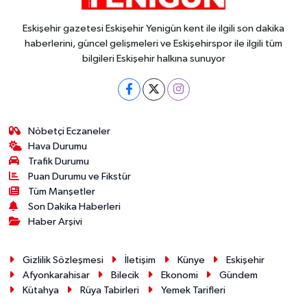
Eskişehir gazetesi Eskişehir Yenigün kent ile ilgili son dakika
haberlerini, güncel gelişmeleri ve Eskişehirspor ile ilgili tüm
bilgileri Eskişehir halkına sunuyor
Nöbetçi Eczaneler
Hava Durumu
Trafik Durumu
Puan Durumu ve Fikstür
Tüm Manşetler
Son Dakika Haberleri
Haber Arşivi
Gizlilik Sözleşmesi
İletişim
Künye
Eskişehir
Afyonkarahisar
Bilecik
Ekonomi
Gündem
Kütahya
Rüya Tabirleri
Yemek Tarifleri