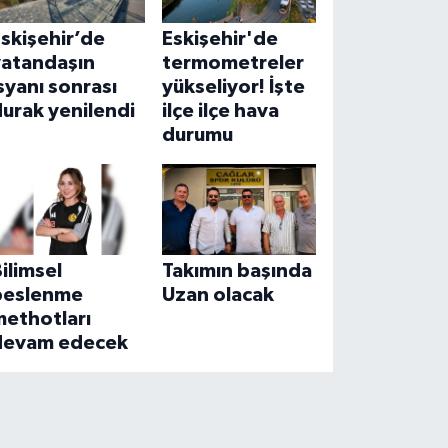
skişehir’de
Eskişehir'de
vatandaşın
termometreler
syanı sonrası
yükseliyor! İşte
urak yenilendi
ilçe ilçe hava
durumu
ilimsel
Takımın başında
beslenme
Uzan olacak
methotları
devam edecek