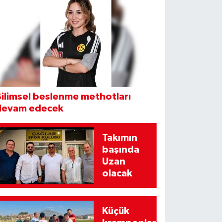
ilimsel beslenme methotları
devam edecek
Takımın
başında
Uzan
olacak
Küçük