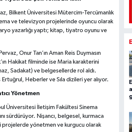
vaz, Bilkent Üniversitesi Mütercim-Tercümanlık
ema ve televizyon projelerinde oyuncu olarak
naryo yazarlığı yaptı; kitap, tiyatro oyunu ve
 Pervaz, Onur Tan’ın Aman Reis Duymasın
n Hakikat filminde ise Maria karakterini
maz, Sadakat) ve belgesellerde rol aldı.
 Ertuğrul, Heberler ve Sıla dizileri yer alıyor.
E
a
atıcı Yönetmen
g
bul Üniversitesi İletişim Fakültesi Sinema
ını sürdürüyor. Nişancı, belgesel, kurmaca
ibi projelerde yönetmen ve kurgucu olarak