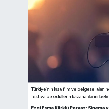
Türkiye’nin kısa film ve belgesel alanı
festivalde ödüllerin kazananlarını beli
Ezgi Esma Kürklü Pervaz: Sinema v