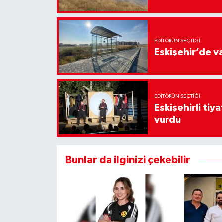
EDITÖRÜN SEÇTIĞI
Eskişehir’de v
EDITÖRÜN SEÇTIĞI
Eskişehirli tiy
vurdu
Bunlar da ilginizi çekebilir