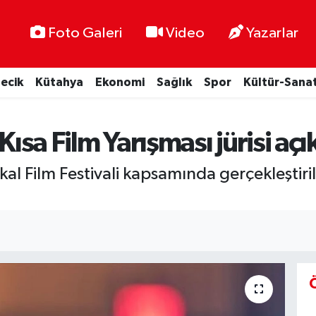
Foto Galeri
Video
Yazarlar
lecik
Kütahya
Ekonomi
Sağlık
Spor
Kültür-Sana
Kısa Film Yarışması jürisi açı
kal Film Festivali kapsamında gerçekleştiri