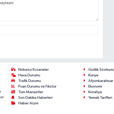
Nöbetçi Eczaneler
Gizlilik Sözleşm
Hava Durumu
Künye
Trafik Durumu
Afyonkarahisar
Puan Durumu ve Fikstür
Ekonomi
n
Tüm Manşetler
Kütahya
por
Son Dakika Haberleri
Yemek Tarifleri
Haber Arşivi