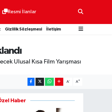
Resmi İlanlar
t
Gizlilik Sözleşmesi
İletişim
klandı
lecek Ulusal Kısa Film Yarışması
-
+
A
A
Özel Haber