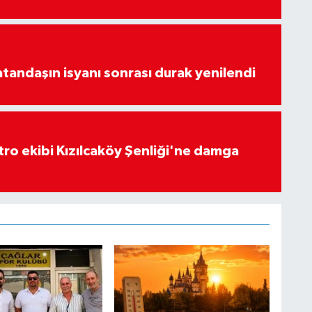
atandaşın isyanı sonrası durak yenilendi
atro ekibi Kızılcaköy Şenliği'ne damga