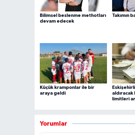
Bilimsel beslenme methotları
Takımın b
devam edecek
Küçük kramponlar ile bir
Eskişehirl
araya geldi
aldıracak 
limitleri ar
Yorumlar