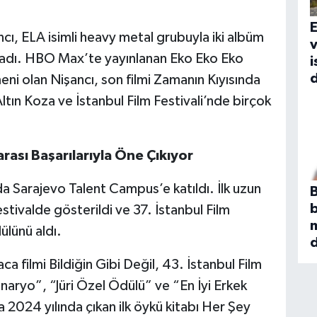
E
ncı, ELA isimli heavy metal grubuyla iki albüm
arladı. HBO Max’te yayınlanan Eko Eko Eko
i
d
eni olan Nişancı, son filmi Zamanın Kıyısında
Altın Koza ve İstanbul Film Festivali’nde birçok
arası Başarılarıyla Öne Çıkıyor
da Sarajevo Talent Campus’e katıldı. İlk uzun
B
estivalde gösterildi ve 37. İstanbul Film
dülünü aldı.
a filmi Bildiğin Gibi Değil, 43. İstanbul Film
enaryo”, “Jüri Özel Ödülü” ve “En İyi Erkek
a 2024 yılında çıkan ilk öykü kitabı Her Şey