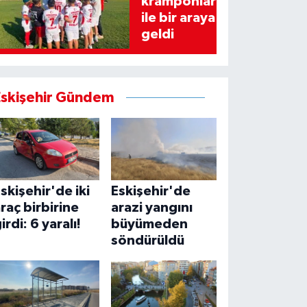
kramponlar
ile bir araya
geldi
Eskişehir Gündem
skişehir'de iki
Eskişehir'de
raç birbirine
arazi yangını
irdi: 6 yaralı!
büyümeden
söndürüldü