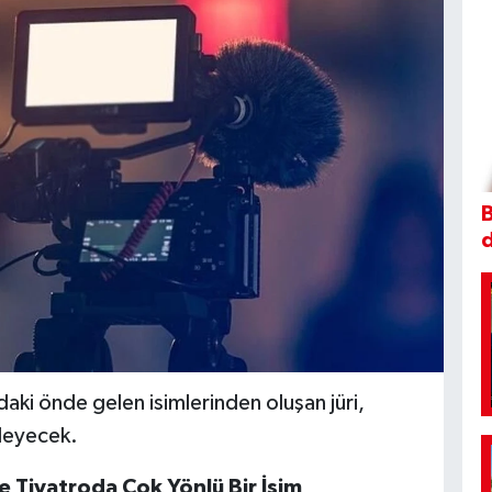
B
ndaki önde gelen isimlerinden oluşan jüri,
rleyecek.
e Tiyatroda Çok Yönlü Bir İsim