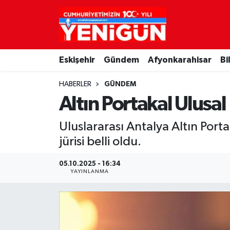
Nöbetçi Eczaneler
Eskişehir
Gündem
Afyonkarahisar
Bi
Hava Durumu
HABERLER
GÜNDEM
Trafik Durumu
Altın Portakal Ulusal 
Süper Lig Puan Durumu ve Fikstür
Uluslararası Antalya Altın Porta
jürisi belli oldu.
Tüm Manşetler
05.10.2025 - 16:34
Son Dakika Haberleri
YAYINLANMA
Haber Arşivi