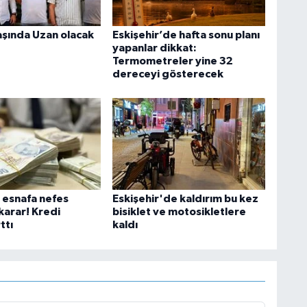
aşında Uzan olacak
Eskişehir’de hafta sonu planı
yapanlar dikkat:
Termometreler yine 32
dereceyi gösterecek
i esnafa nefes
Eskişehir'de kaldırım bu kez
karar! Kredi
bisiklet ve motosikletlere
ttı
kaldı