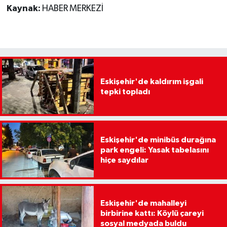
Kaynak:
HABER MERKEZİ
Eskişehir'de kaldırım işgali
tepki topladı
Eskişehir'de minibüs durağına
park engeli: Yasak tabelasını
hiçe saydılar
Eskişehir'de mahalleyi
birbirine kattı: Köylü çareyi
sosyal medyada buldu