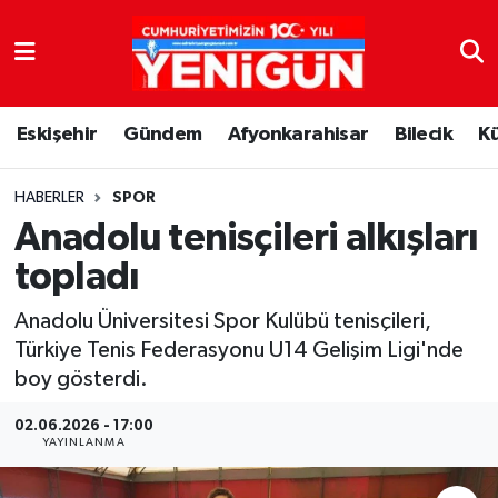
Nöbetçi Eczaneler
Eskişehir
Gündem
Afyonkarahisar
Bilecik
K
Hava Durumu
Trafik Durumu
HABERLER
SPOR
Anadolu tenisçileri alkışları
Süper Lig Puan Durumu ve Fikstür
topladı
Tüm Manşetler
Anadolu Üniversitesi Spor Kulübü tenisçileri,
Türkiye Tenis Federasyonu U14 Gelişim Ligi'nde
Son Dakika Haberleri
boy gösterdi.
Haber Arşivi
02.06.2026 - 17:00
YAYINLANMA