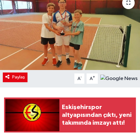
Paylaş
-
+
A
A
Eskişehirspor
altyapısından çıktı, yeni
takımında imzayı attı!