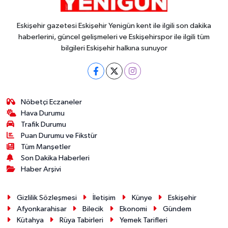
Eskişehir gazetesi Eskişehir Yenigün kent ile ilgili son dakika
haberlerini, güncel gelişmeleri ve Eskişehirspor ile ilgili tüm
bilgileri Eskişehir halkına sunuyor
Nöbetçi Eczaneler
Hava Durumu
Trafik Durumu
Puan Durumu ve Fikstür
Tüm Manşetler
Son Dakika Haberleri
Haber Arşivi
Gizlilik Sözleşmesi
İletişim
Künye
Eskişehir
Afyonkarahisar
Bilecik
Ekonomi
Gündem
Kütahya
Rüya Tabirleri
Yemek Tarifleri