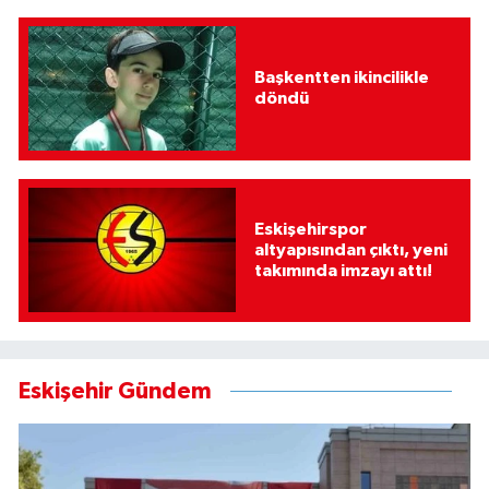
Başkentten ikincilikle
döndü
Eskişehirspor
altyapısından çıktı, yeni
takımında imzayı attı!
Eskişehir Gündem