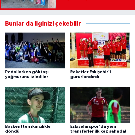
Bunlar da ilginizi çekebilir
Pedallarken göktaşı
Raketler Eskişehir’i
yağmurunu izlediler
gururlandırdı
Başkentten ikincilikle
Eskişehirspor'da yeni
döndü
transferler ilk kez sahada!