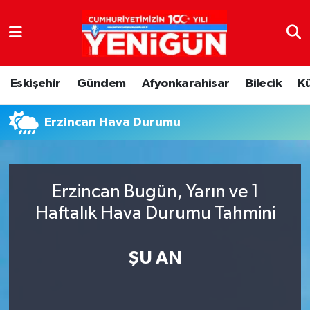
Nöbetçi Eczaneler
Eskişehir
Gündem
Afyonkarahisar
Bilecik
K
Hava Durumu
Erzincan Hava Durumu
Trafik Durumu
Süper Lig Puan Durumu ve Fikstür
Erzincan Bugün, Yarın ve 1
Tüm Manşetler
Haftalık Hava Durumu Tahmini
Son Dakika Haberleri
ŞU AN
Haber Arşivi