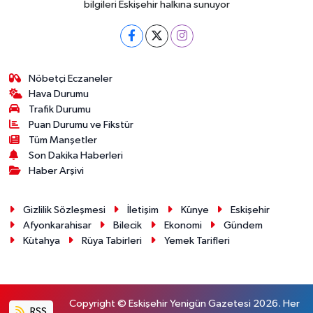
bilgileri Eskişehir halkına sunuyor
Nöbetçi Eczaneler
Hava Durumu
Trafik Durumu
Puan Durumu ve Fikstür
Tüm Manşetler
Son Dakika Haberleri
Haber Arşivi
Gizlilik Sözleşmesi
İletişim
Künye
Eskişehir
Afyonkarahisar
Bilecik
Ekonomi
Gündem
Kütahya
Rüya Tabirleri
Yemek Tarifleri
Copyright © Eskişehir Yenigün Gazetesi 2026. Her
RSS