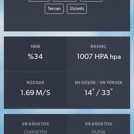
Tercan
Üzümlü
NEM
BASINÇ
%34
1007 HPA
hpa
RÜZGAR
EN DÜŞÜK / EN YÜKSEK
°
°
1.69 M/S
14
/ 33
08 AĞUSTOS
09 AĞUSTOS
CUMARTESI
PAZAR