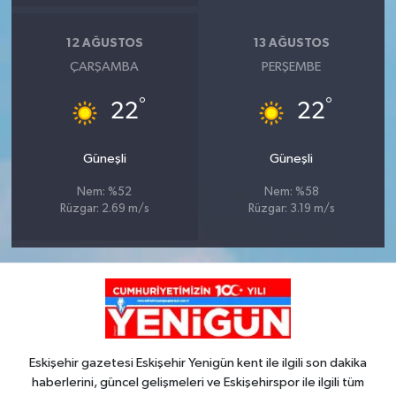
12 AĞUSTOS
13 AĞUSTOS
ÇARŞAMBA
PERŞEMBE
°
°
22
22
Güneşli
Güneşli
Nem: %52
Nem: %58
Rüzgar: 2.69 m/s
Rüzgar: 3.19 m/s
Eskişehir gazetesi Eskişehir Yenigün kent ile ilgili son dakika
haberlerini, güncel gelişmeleri ve Eskişehirspor ile ilgili tüm