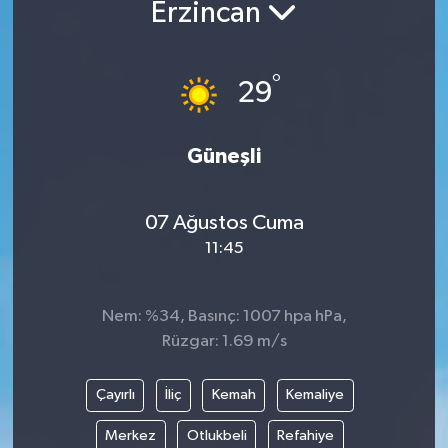
Erzincan
°
29
Güneşli
07 Ağustos Cuma
11:45
Nem: %34, Basınç: 1007 hpa hPa,
Rüzgar: 1.69 m/s
Çayırlı
İliç
Kemah
Kemaliye
Merkez
Otlukbeli
Refahiye