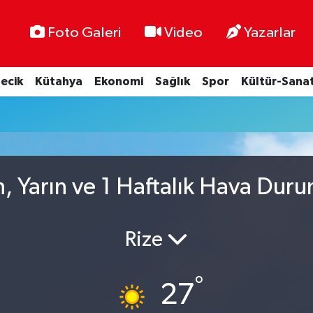
Foto Galeri
Video
Yazarlar
lecik
Kütahya
Ekonomi
Sağlık
Spor
Kültür-Sana
, Yarın ve 1 Haftalık Hava Dur
Rize
°
27