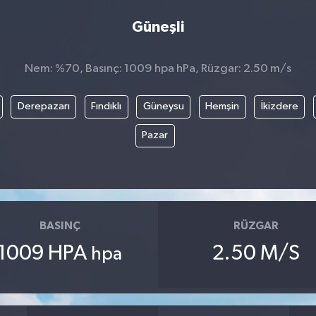
Güneşli
Nem: %70, Basınç: 1009 hpa hPa, Rüzgar: 2.50 m/s
Derepazarı
Fındıklı
Güneysu
Hemşin
İkizdere
Pazar
BASINÇ
RÜZGAR
1009 HPA
2.50 M/S
hpa