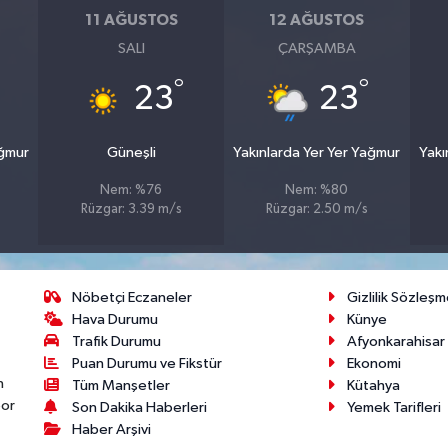
11 AĞUSTOS
12 AĞUSTOS
SALI
ÇARŞAMBA
°
°
23
23
ağmur
Güneşli
Yakınlarda Yer Yer Yağmur
Yakı
Nem: %76
Nem: %80
Rüzgar: 3.39 m/s
Rüzgar: 2.50 m/s
Nöbetçi Eczaneler
Gizlilik Sözleşm
Hava Durumu
Künye
Trafik Durumu
Afyonkarahisar
Puan Durumu ve Fikstür
Ekonomi
n
Tüm Manşetler
Kütahya
por
Son Dakika Haberleri
Yemek Tarifleri
Haber Arşivi