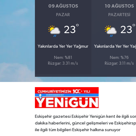
09 AĞUSTOS
10 AĞUSTOS
PAZAR
PAZARTESI
°
°
23
23
Yakınlarda Yer Yer Yağmur
Yakınlarda Yer Yer Y
Nem: %81
Nem: %76
Rüzgar: 3.31 m/s
Rüzgar: 3.11 m/s
Eskişehir gazetesi Eskişehir Yenigün kent ile ilgili so
dakika haberlerini, güncel gelişmeleri ve Eskişehirs
ile ilgili tüm bilgileri Eskişehir halkına sunuyor