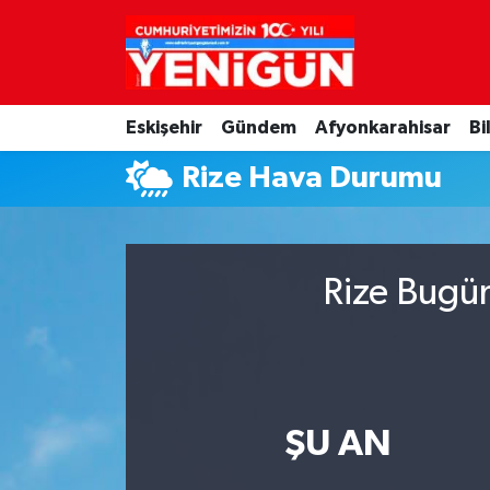
Nöbetçi Eczaneler
Eskişehir
Gündem
Afyonkarahisar
Bi
Hava Durumu
Rize Hava Durumu
Trafik Durumu
Süper Lig Puan Durumu ve Fikstür
Rize Bugün
Tüm Manşetler
Son Dakika Haberleri
Haber Arşivi
ŞU AN