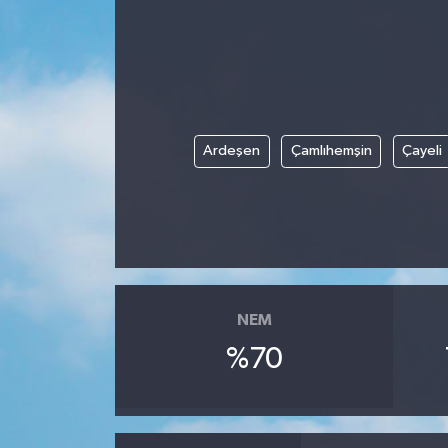
Ardeşen
Çamlıhemşin
Çayeli
NEM
%70