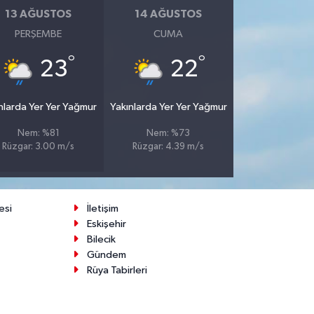
13 AĞUSTOS
14 AĞUSTOS
PERŞEMBE
CUMA
°
°
23
22
nlarda Yer Yer Yağmur
Yakınlarda Yer Yer Yağmur
Nem: %81
Nem: %73
Rüzgar: 3.00 m/s
Rüzgar: 4.39 m/s
esi
İletişim
Eskişehir
Bilecik
Gündem
Rüya Tabirleri