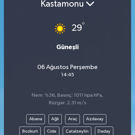
Kastamonu
°
29
Güneşli
06 Ağustos Perşembe
14:45
Nem: %36, Basınç: 1011 hpa hPa,
Rüzgar: 2.31 m/s
Abana
Ağlı
Araç
Azdavay
Bozkurt
Cide
Çatalzeytin
Daday