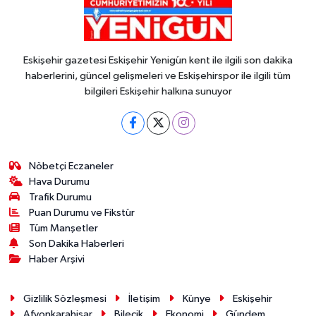
Eskişehir gazetesi Eskişehir Yenigün kent ile ilgili son dakika
haberlerini, güncel gelişmeleri ve Eskişehirspor ile ilgili tüm
bilgileri Eskişehir halkına sunuyor
Nöbetçi Eczaneler
Hava Durumu
Trafik Durumu
Puan Durumu ve Fikstür
Tüm Manşetler
Son Dakika Haberleri
Haber Arşivi
Gizlilik Sözleşmesi
İletişim
Künye
Eskişehir
Afyonkarahisar
Bilecik
Ekonomi
Gündem