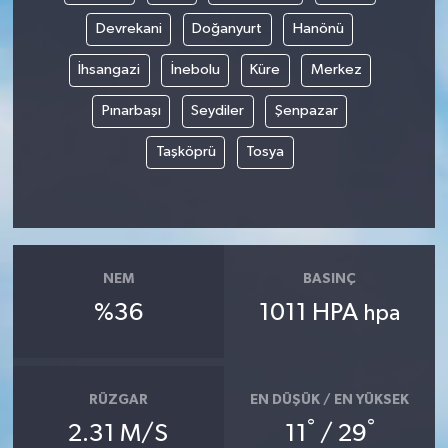
Devrekani
Doğanyurt
Hanönü
İhsangazi
İnebolu
Küre
Merkez
Pınarbaşı
Seydiler
Şenpazar
Taşköprü
Tosya
NEM
BASINÇ
%36
1011 HPA
hpa
RÜZGAR
EN DÜŞÜK / EN YÜKSEK
°
°
2.31 M/S
11
/ 29