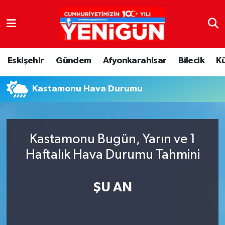
Nöbetçi Eczaneler
Eskişehir
Gündem
Afyonkarahisar
Bilecik
K
Hava Durumu
Kastamonu Hava Durumu
Trafik Durumu
Süper Lig Puan Durumu ve Fikstür
Kastamonu Bugün, Yarın ve 1
Tüm Manşetler
Haftalık Hava Durumu Tahmini
Son Dakika Haberleri
ŞU AN
Haber Arşivi