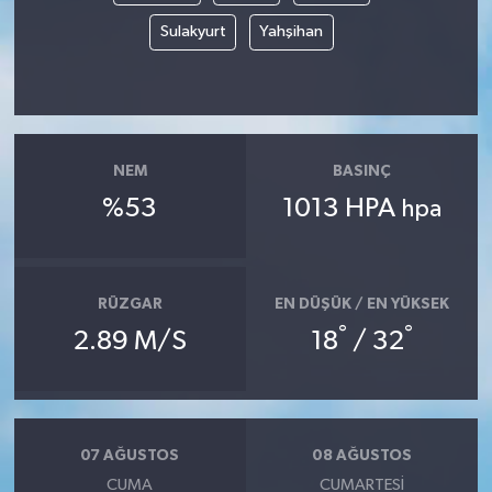
Sulakyurt
Yahşihan
NEM
BASINÇ
%53
1013 HPA
hpa
RÜZGAR
EN DÜŞÜK / EN YÜKSEK
°
°
2.89 M/S
18
/ 32
07 AĞUSTOS
08 AĞUSTOS
CUMA
CUMARTESI