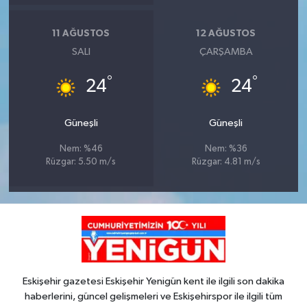
11 AĞUSTOS
12 AĞUSTOS
SALI
ÇARŞAMBA
°
°
24
24
Güneşli
Güneşli
Nem: %46
Nem: %36
Rüzgar: 5.50 m/s
Rüzgar: 4.81 m/s
Eskişehir gazetesi Eskişehir Yenigün kent ile ilgili son dakika
haberlerini, güncel gelişmeleri ve Eskişehirspor ile ilgili tüm