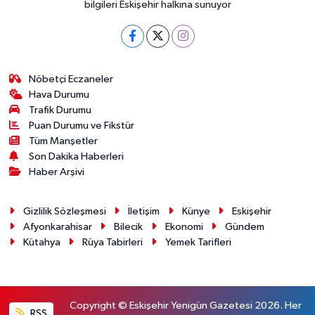
bilgileri Eskişehir halkına sunuyor
Nöbetçi Eczaneler
Hava Durumu
Trafik Durumu
Puan Durumu ve Fikstür
Tüm Manşetler
Son Dakika Haberleri
Haber Arşivi
Gizlilik Sözleşmesi
İletişim
Künye
Eskişehir
Afyonkarahisar
Bilecik
Ekonomi
Gündem
Kütahya
Rüya Tabirleri
Yemek Tarifleri
Copyright © Eskişehir Yenigün Gazetesi 2026. Her
RSS