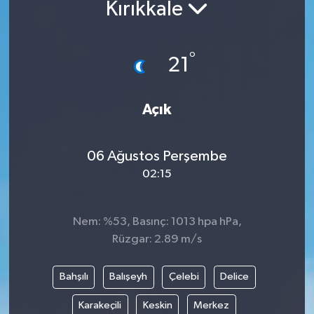
Kırıkkale
°
21
Açık
06 Ağustos Perşembe
02:15
Nem: %53, Basınç: 1013 hpa hPa,
Rüzgar: 2.89 m/s
Bahşılı
Balışeyh
Çelebi
Delice
Karakeçili
Keskin
Merkez