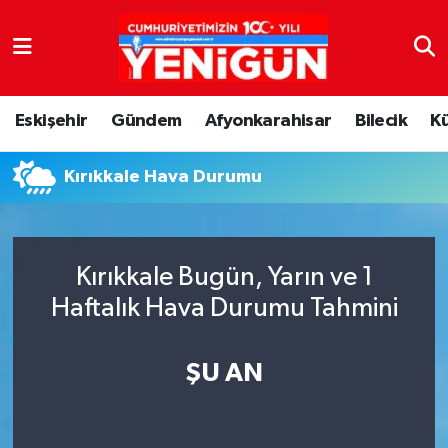
Nöbetçi Eczaneler
Eskişehir
Gündem
Afyonkarahisar
Bilecik
K
Hava Durumu
Kırıkkale Hava Durumu
Trafik Durumu
Süper Lig Puan Durumu ve Fikstür
Kırıkkale Bugün, Yarın ve 1
Tüm Manşetler
Haftalık Hava Durumu Tahmini
Son Dakika Haberleri
ŞU AN
Haber Arşivi