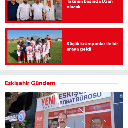
Takımın başında Uzan
olacak
Küçük kramponlar ile bir
araya geldi
Eskişehir Gündem