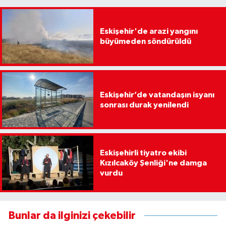
Eskişehir'de arazi yangını
büyümeden söndürüldü
Eskişehir’de vatandaşın isyanı
sonrası durak yenilendi
Eskişehirli tiyatro ekibi
Kızılcaköy Şenliği'ne damga
vurdu
Bunlar da ilginizi çekebilir