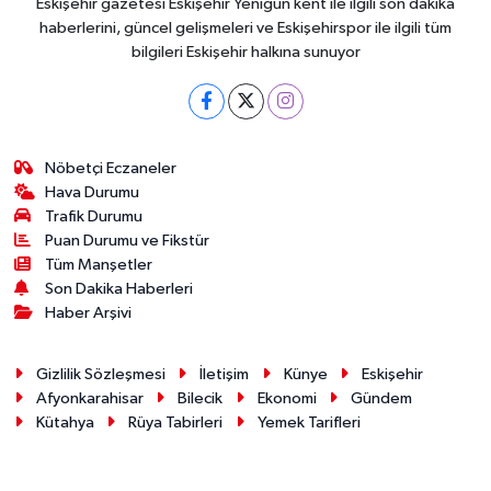
Eskişehir gazetesi Eskişehir Yenigün kent ile ilgili son dakika
haberlerini, güncel gelişmeleri ve Eskişehirspor ile ilgili tüm
bilgileri Eskişehir halkına sunuyor
Nöbetçi Eczaneler
Hava Durumu
Trafik Durumu
Puan Durumu ve Fikstür
Tüm Manşetler
Son Dakika Haberleri
Haber Arşivi
Gizlilik Sözleşmesi
İletişim
Künye
Eskişehir
Afyonkarahisar
Bilecik
Ekonomi
Gündem
Kütahya
Rüya Tabirleri
Yemek Tarifleri