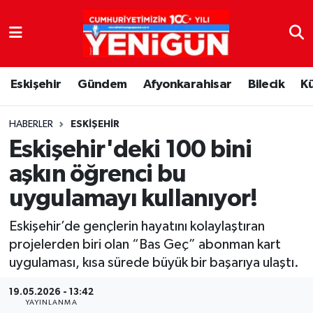
Nöbetçi Eczaneler
Eskişehir
Gündem
Afyonkarahisar
Bilecik
K
Hava Durumu
Trafik Durumu
HABERLER
ESKIŞEHIR
Eskişehir'deki 100 bini
Süper Lig Puan Durumu ve Fikstür
aşkın öğrenci bu
uygulamayı kullanıyor!
Tüm Manşetler
Eskişehir’de gençlerin hayatını kolaylaştıran
Son Dakika Haberleri
projelerden biri olan “Bas Geç” abonman kart
uygulaması, kısa sürede büyük bir başarıya ulaştı.
Haber Arşivi
19.05.2026 - 13:42
YAYINLANMA