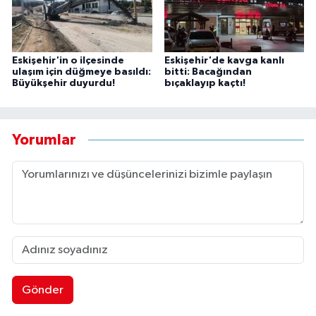
Eskişehir'in o ilçesinde
Eskişehir'de kavga kanlı
ulaşım için düğmeye basıldı:
bitti: Bacağından
Büyükşehir duyurdu!
bıçaklayıp kaçtı!
Yorumlar
Gönder