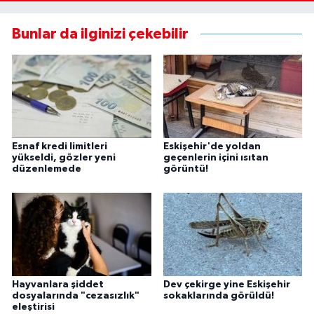
Bunlar da ilginizi çekebilir
Esnaf kredi limitleri
Eskişehir'de yoldan
yükseldi, gözler yeni
geçenlerin içini ısıtan
düzenlemede
görüntü!
Hayvanlara şiddet
Dev çekirge yine Eskişehir
dosyalarında "cezasızlık"
sokaklarında görüldü!
eleştirisi