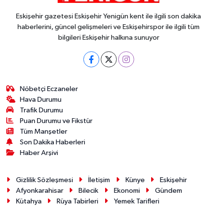
Eskişehir gazetesi Eskişehir Yenigün kent ile ilgili son dakika
haberlerini, güncel gelişmeleri ve Eskişehirspor ile ilgili tüm
bilgileri Eskişehir halkına sunuyor
Nöbetçi Eczaneler
Hava Durumu
Trafik Durumu
Puan Durumu ve Fikstür
Tüm Manşetler
Son Dakika Haberleri
Haber Arşivi
Gizlilik Sözleşmesi
İletişim
Künye
Eskişehir
Afyonkarahisar
Bilecik
Ekonomi
Gündem
Kütahya
Rüya Tabirleri
Yemek Tarifleri