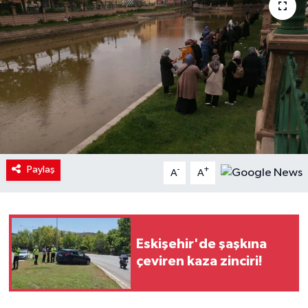
Paylaş
-
+
A
A
Eskişehir'de şaşkına
çeviren kaza zinciri!