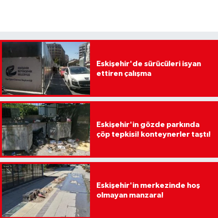
Eskişehir'de sürücüleri isyan
ettiren çalışma
Eskişehir'in gözde parkında
çöp tepkisi! konteynerler taştı!
Eskişehir'in merkezinde hoş
olmayan manzara!