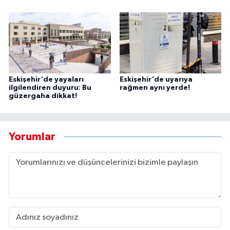
Eskişehir'de yayaları
Eskişehir'de uyarıya
ilgilendiren duyuru: Bu
rağmen aynı yerde!
güzergaha dikkat!
Yorumlar