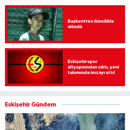
Başkentten ikincilikle
döndü
Eskişehirspor
altyapısından çıktı, yeni
takımında imzayı attı!
Eskişehir Gündem