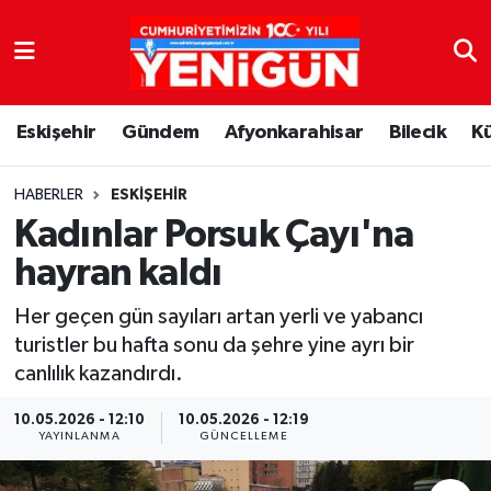
Nöbetçi Eczaneler
Eskişehir
Gündem
Afyonkarahisar
Bilecik
K
Hava Durumu
Trafik Durumu
HABERLER
ESKIŞEHIR
Kadınlar Porsuk Çayı'na
Süper Lig Puan Durumu ve Fikstür
hayran kaldı
Tüm Manşetler
Her geçen gün sayıları artan yerli ve yabancı
turistler bu hafta sonu da şehre yine ayrı bir
Son Dakika Haberleri
canlılık kazandırdı.
Haber Arşivi
10.05.2026 - 12:10
10.05.2026 - 12:19
YAYINLANMA
GÜNCELLEME