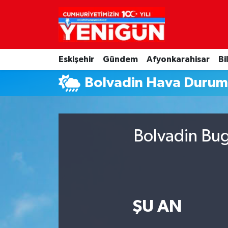
Nöbetçi Eczaneler
Eskişehir
Gündem
Afyonkarahisar
Bi
Hava Durumu
Bolvadin Hava Duru
Trafik Durumu
Süper Lig Puan Durumu ve Fikstür
Bolvadin Bug
Tüm Manşetler
Son Dakika Haberleri
Haber Arşivi
ŞU AN