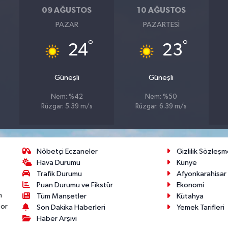
09 AĞUSTOS
10 AĞUSTOS
PAZAR
PAZARTESI
°
°
24
23
Güneşli
Güneşli
Nem: %42
Nem: %50
Rüzgar: 5.39 m/s
Rüzgar: 6.39 m/s
Nöbetçi Eczaneler
Gizlilik Sözleşm
Hava Durumu
Künye
Trafik Durumu
Afyonkarahisar
Puan Durumu ve Fikstür
Ekonomi
n
Tüm Manşetler
Kütahya
por
Son Dakika Haberleri
Yemek Tarifleri
Haber Arşivi