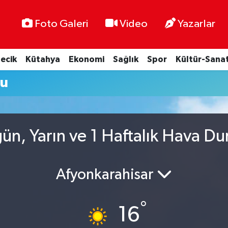
Foto Galeri
Video
Yazarlar
lecik
Kütahya
Ekonomi
Sağlık
Spor
Kültür-Sana
mu
ün, Yarın ve 1 Haftalık Hava D
Afyonkarahisar
°
16