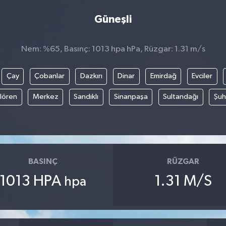
Güneşli
Nem: %65, Basınç: 1013 hpa hPa, Rüzgar: 1.31 m/s
Çay
Çobanlar
Dazkırı
Dinar
Emirdağ
Evciler
ılören
Merkez
Sandıklı
Sinanpaşa
Sultandağı
Şuh
BASINÇ
RÜZGAR
1013 HPA
1.31 M/S
hpa