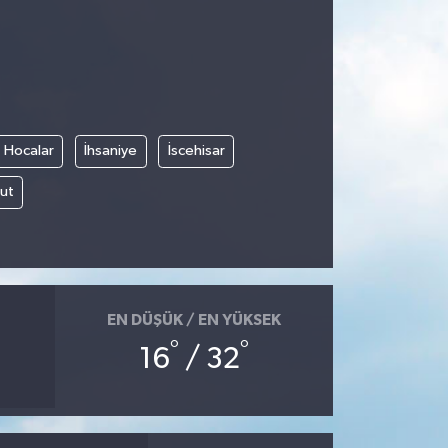
Hocalar
İhsaniye
İscehisar
ut
EN DÜŞÜK / EN YÜKSEK
°
°
16
/ 32