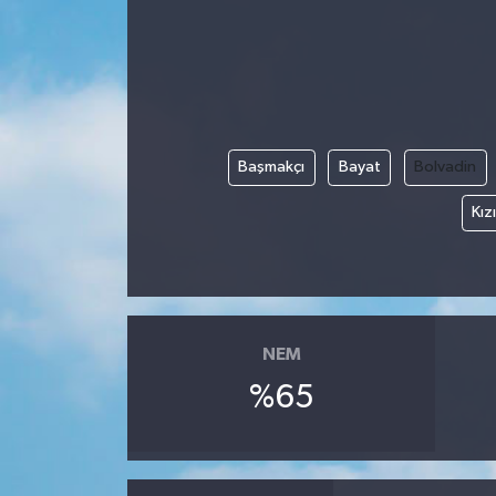
Başmakçı
Bayat
Bolvadin
Kız
NEM
%65