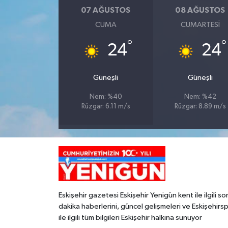
07 AĞUSTOS
08 AĞUSTOS
CUMA
CUMARTESI
°
°
24
24
Güneşli
Güneşli
Nem: %40
Nem: %42
Rüzgar: 6.11 m/s
Rüzgar: 8.89 m/s
Eskişehir gazetesi Eskişehir Yenigün kent ile ilgili so
dakika haberlerini, güncel gelişmeleri ve Eskişehirs
ile ilgili tüm bilgileri Eskişehir halkına sunuyor