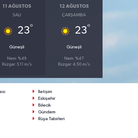
11 AĞUSTOS
12 AĞUSTOS
SALI
ÇARŞAMBA
°
°
23
23
Güneşli
Güneşli
Nem: %49
Nem: %47
Rüzgar: 5.11 m/s
Rüzgar: 4.50 m/s
esi
İletişim
Eskişehir
Bilecik
Gündem
Rüya Tabirleri