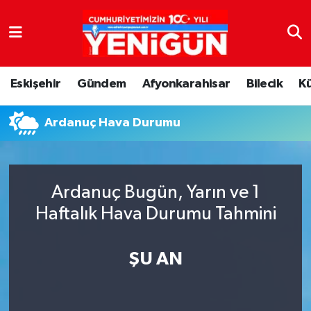
Nöbetçi Eczaneler
Eskişehir
Gündem
Afyonkarahisar
Bilecik
K
Hava Durumu
Ardanuç Hava Durumu
Trafik Durumu
Süper Lig Puan Durumu ve Fikstür
Ardanuç Bugün, Yarın ve 1
Tüm Manşetler
Haftalık Hava Durumu Tahmini
Son Dakika Haberleri
ŞU AN
Haber Arşivi