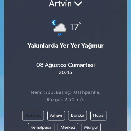
Artvin
°
17
Yakınlarda Yer Yer Yağmur
08 Ağustos Cumartesi
20:45
Nem: %93, Basınç: 1011 hpa hPa,
Rüzgar: 2.50 m/s
Ardanuç
Arhavi
Borçka
Hopa
Kemalpaşa
Merkez
Murgul