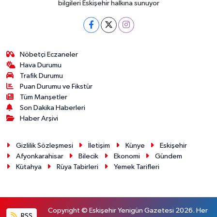
bilgileri Eskişehir halkına sunuyor
Nöbetçi Eczaneler
Hava Durumu
Trafik Durumu
Puan Durumu ve Fikstür
Tüm Manşetler
Son Dakika Haberleri
Haber Arşivi
Gizlilik Sözleşmesi
İletişim
Künye
Eskişehir
Afyonkarahisar
Bilecik
Ekonomi
Gündem
Kütahya
Rüya Tabirleri
Yemek Tarifleri
Copyright © Eskişehir Yenigün Gazetesi 2026. Her
RSS