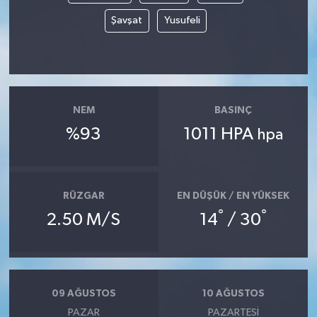
Şavşat
Yusufeli
NEM
BASINÇ
%93
1011 HPA
hpa
RÜZGAR
EN DÜŞÜK / EN YÜKSEK
°
°
2.50 M/S
14
/ 30
09 AĞUSTOS
10 AĞUSTOS
PAZAR
PAZARTESI