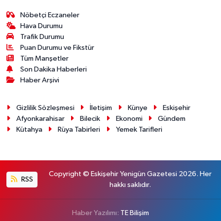
Nöbetçi Eczaneler
Hava Durumu
Trafik Durumu
Puan Durumu ve Fikstür
Tüm Manşetler
Son Dakika Haberleri
Haber Arşivi
Gizlilik Sözleşmesi
İletişim
Künye
Eskişehir
Afyonkarahisar
Bilecik
Ekonomi
Gündem
Kütahya
Rüya Tabirleri
Yemek Tarifleri
Copyright © Eskişehir Yenigün Gazetesi 2026. Her
RSS
hakkı saklıdır.
Haber Yazılımı:
TE Bilişim