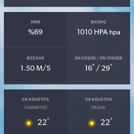
NEM
BASINÇ
%69
1010 HPA
hpa
RÜZGAR
EN DÜŞÜK / EN YÜKSEK
°
°
1.50 M/S
16
/ 29
08 AĞUSTOS
09 AĞUSTOS
CUMARTESI
PAZAR
°
°
22
22