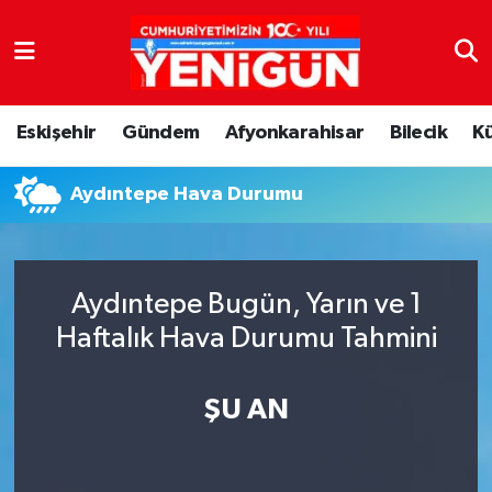
Nöbetçi Eczaneler
Eskişehir
Gündem
Afyonkarahisar
Bilecik
K
Hava Durumu
Aydıntepe Hava Durumu
Trafik Durumu
Süper Lig Puan Durumu ve Fikstür
Aydıntepe Bugün, Yarın ve 1
Tüm Manşetler
Haftalık Hava Durumu Tahmini
Son Dakika Haberleri
ŞU AN
Haber Arşivi