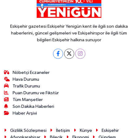
Eskişehir gazetesi Eskişehir Yenigün kent ile ilgili son dakika
haberlerini, güncel gelişmeleri ve Eskişehirspor ile ilgili tüm
bilgileri Eskişehir halkına sunuyor
Nöbetçi Eczaneler
Hava Durumu
Trafik Durumu
Puan Durumu ve Fikstür
Tüm Manşetler
Son Dakika Haberleri
Haber Arşivi
Gizlilik Sözleşmesi
İletişim
Künye
Eskişehir
Afyonkarahisar
Bilecik
Ekonomi
Gündem