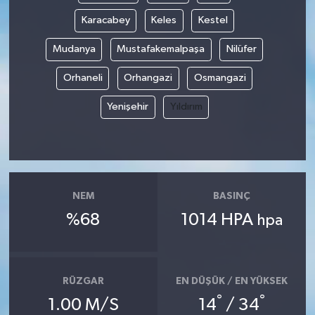
Karacabey
Keles
Kestel
Mudanya
Mustafakemalpaşa
Nilüfer
Orhaneli
Orhangazi
Osmangazi
Yenişehir
Yıldırım
NEM
BASINÇ
%68
1014 HPA
hpa
RÜZGAR
EN DÜŞÜK / EN YÜKSEK
°
°
1.00 M/S
14
/ 34