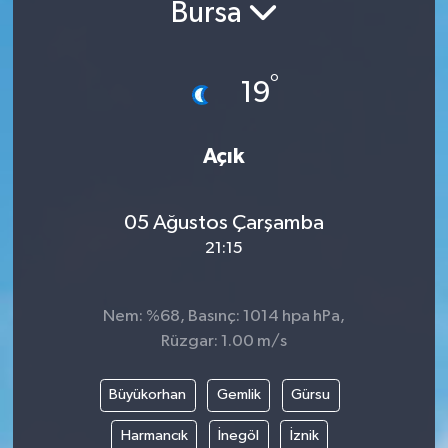
Bursa
°
19
Açık
05 Ağustos Çarşamba
21:15
Nem: %68, Basınç: 1014 hpa hPa,
Rüzgar: 1.00 m/s
Büyükorhan
Gemlik
Gürsu
Harmancık
İnegöl
İznik