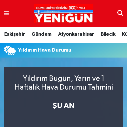
Nöbetçi Eczaneler
Eskişehir
Gündem
Afyonkarahisar
Bilecik
K
Hava Durumu
Yıldırım Hava Durumu
Trafik Durumu
Süper Lig Puan Durumu ve Fikstür
Yıldırım Bugün, Yarın ve 1
Tüm Manşetler
Haftalık Hava Durumu Tahmini
Son Dakika Haberleri
ŞU AN
Haber Arşivi