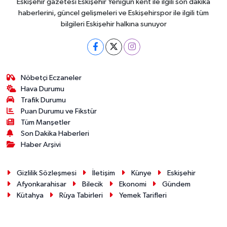
Eskişehir gazetesi Eskişehir Yenigün kent ile ilgili son dakika
haberlerini, güncel gelişmeleri ve Eskişehirspor ile ilgili tüm
bilgileri Eskişehir halkına sunuyor
Nöbetçi Eczaneler
Hava Durumu
Trafik Durumu
Puan Durumu ve Fikstür
Tüm Manşetler
Son Dakika Haberleri
Haber Arşivi
Gizlilik Sözleşmesi
İletişim
Künye
Eskişehir
Afyonkarahisar
Bilecik
Ekonomi
Gündem
Kütahya
Rüya Tabirleri
Yemek Tarifleri