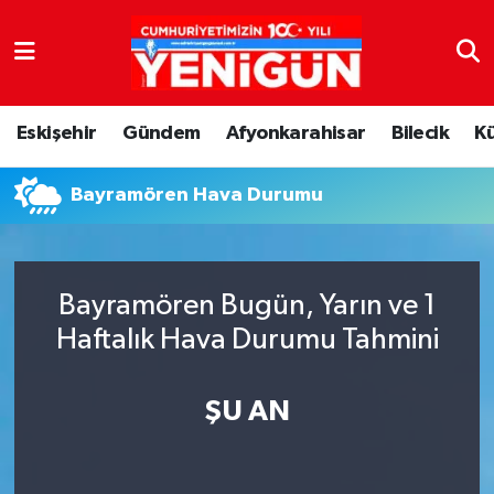
Nöbetçi Eczaneler
Eskişehir
Gündem
Afyonkarahisar
Bilecik
K
Hava Durumu
Bayramören Hava Durumu
Trafik Durumu
Süper Lig Puan Durumu ve Fikstür
Bayramören Bugün, Yarın ve 1
Tüm Manşetler
Haftalık Hava Durumu Tahmini
Son Dakika Haberleri
ŞU AN
Haber Arşivi