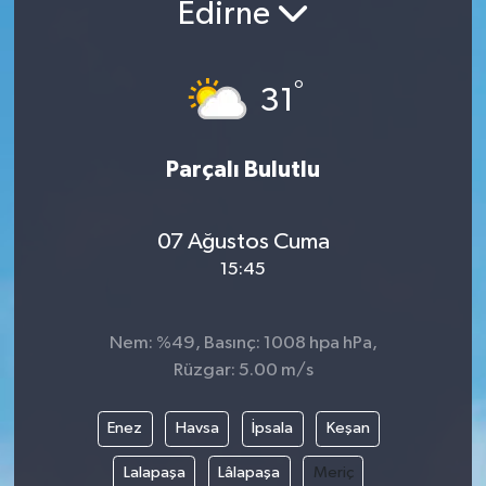
Edirne
°
31
Parçalı Bulutlu
07 Ağustos Cuma
15:45
Nem: %49, Basınç: 1008 hpa hPa,
Rüzgar: 5.00 m/s
Enez
Havsa
İpsala
Keşan
Lalapaşa
Lâlapaşa
Meriç