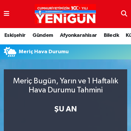
Nöbetçi Eczaneler
Eskişehir
Gündem
Afyonkarahisar
Bilecik
K
Hava Durumu
Meriç Hava Durumu
Trafik Durumu
Süper Lig Puan Durumu ve Fikstür
Meriç Bugün, Yarın ve 1 Haftalık
Tüm Manşetler
Hava Durumu Tahmini
Son Dakika Haberleri
ŞU AN
Haber Arşivi