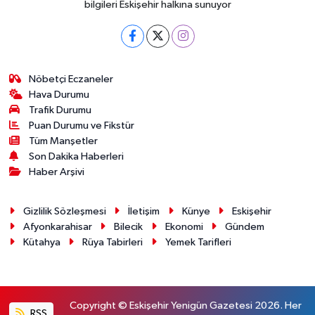
bilgileri Eskişehir halkına sunuyor
Nöbetçi Eczaneler
Hava Durumu
Trafik Durumu
Puan Durumu ve Fikstür
Tüm Manşetler
Son Dakika Haberleri
Haber Arşivi
Gizlilik Sözleşmesi
İletişim
Künye
Eskişehir
Afyonkarahisar
Bilecik
Ekonomi
Gündem
Kütahya
Rüya Tabirleri
Yemek Tarifleri
Copyright © Eskişehir Yenigün Gazetesi 2026. Her
RSS