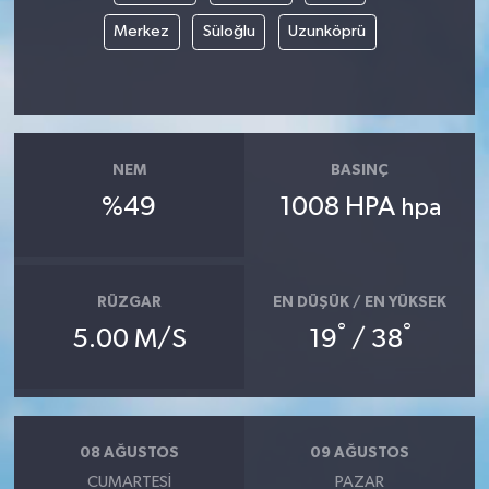
Merkez
Süloğlu
Uzunköprü
NEM
BASINÇ
%49
1008 HPA
hpa
RÜZGAR
EN DÜŞÜK / EN YÜKSEK
°
°
5.00 M/S
19
/ 38
08 AĞUSTOS
09 AĞUSTOS
CUMARTESI
PAZAR