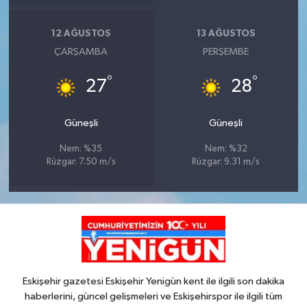
12 AĞUSTOS
13 AĞUSTOS
ÇARŞAMBA
PERŞEMBE
°
°
27
28
Güneşli
Güneşli
Nem: %35
Nem: %32
Rüzgar: 7.50 m/s
Rüzgar: 9.31 m/s
Eskişehir gazetesi Eskişehir Yenigün kent ile ilgili son dakika
haberlerini, güncel gelişmeleri ve Eskişehirspor ile ilgili tüm