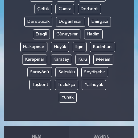
Çeltik
Çumra
Derbent
Derebucak
Doğanhisar
Emirgazi
Ereğli
Güneysınır
Hadim
Halkapınar
Hüyük
Ilgın
Kadınhanı
Karapınar
Karatay
Kulu
Meram
Sarayönü
Selçuklu
Seydişehir
Taşkent
Tuzlukçu
Yalıhüyük
Yunak
NEM
BASINÇ