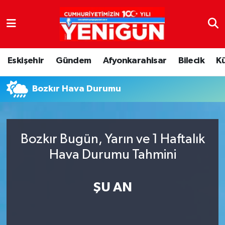
Nöbetçi Eczaneler
Eskişehir
Gündem
Afyonkarahisar
Bilecik
K
Hava Durumu
Bozkır Hava Durumu
Trafik Durumu
Süper Lig Puan Durumu ve Fikstür
Bozkır Bugün, Yarın ve 1 Haftalık
Tüm Manşetler
Hava Durumu Tahmini
Son Dakika Haberleri
ŞU AN
Haber Arşivi