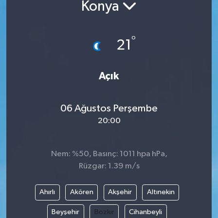
Konya
°
21
Açık
06 Ağustos Perşembe
20:00
Nem: %50, Basınç: 1011 hpa hPa,
Rüzgar: 1.39 m/s
Ahırlı
Akören
Akşehir
Altınekin
Beyşehir
Bozkır
Cihanbeyli