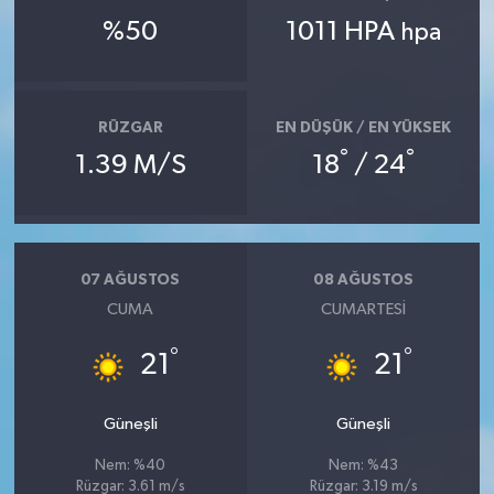
%50
1011 HPA
hpa
RÜZGAR
EN DÜŞÜK / EN YÜKSEK
°
°
1.39 M/S
18
/ 24
07 AĞUSTOS
08 AĞUSTOS
CUMA
CUMARTESI
°
°
21
21
Güneşli
Güneşli
Nem: %40
Nem: %43
Rüzgar: 3.61 m/s
Rüzgar: 3.19 m/s