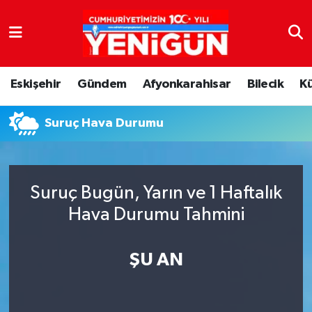
Nöbetçi Eczaneler
Eskişehir
Gündem
Afyonkarahisar
Bilecik
K
Hava Durumu
Suruç Hava Durumu
Trafik Durumu
Süper Lig Puan Durumu ve Fikstür
Suruç Bugün, Yarın ve 1 Haftalık
Tüm Manşetler
Hava Durumu Tahmini
Son Dakika Haberleri
ŞU AN
Haber Arşivi