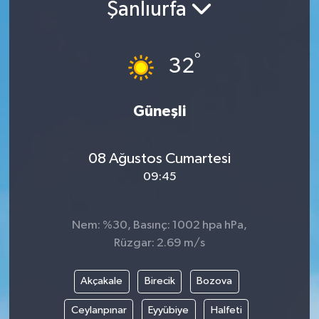
Şanlıurfa
°
32
Güneşli
08 Ağustos Cumartesi
09:45
Nem: %30, Basınç: 1002 hpa hPa,
Rüzgar: 2.69 m/s
Akçakale
Birecik
Bozova
Ceylanpınar
Eyyübiye
Halfeti