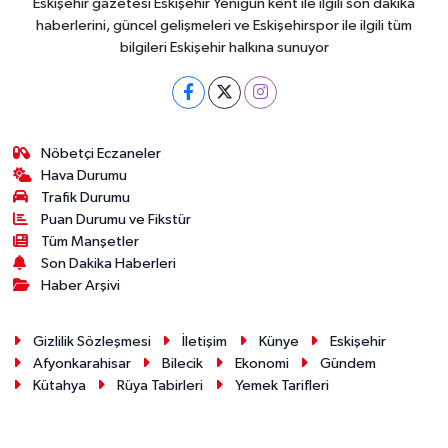
Eskişehir gazetesi Eskişehir Yenigün kent ile ilgili son dakika
haberlerini, güncel gelişmeleri ve Eskişehirspor ile ilgili tüm
bilgileri Eskişehir halkına sunuyor
Nöbetçi Eczaneler
Hava Durumu
Trafik Durumu
Puan Durumu ve Fikstür
Tüm Manşetler
Son Dakika Haberleri
Haber Arşivi
Gizlilik Sözleşmesi
İletişim
Künye
Eskişehir
Afyonkarahisar
Bilecik
Ekonomi
Gündem
Kütahya
Rüya Tabirleri
Yemek Tarifleri