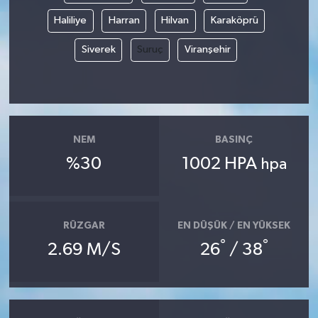
Haliliye
Harran
Hilvan
Karaköprü
Siverek
Suruç
Viranşehir
NEM
BASINÇ
%30
1002 HPA
hpa
RÜZGAR
EN DÜŞÜK / EN YÜKSEK
°
°
2.69 M/S
26
/ 38