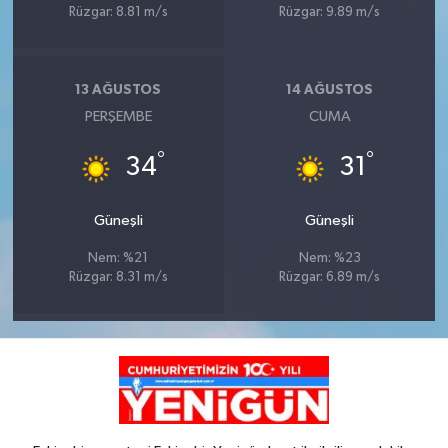
Rüzgar: 8.81 m/s
Rüzgar: 9.89 m/s
13 AĞUSTOS
14 AĞUSTOS
PERŞEMBE
CUMA
°
°
34
31
Güneşli
Güneşli
Nem: %21
Nem: %23
Rüzgar: 8.31 m/s
Rüzgar: 6.89 m/s