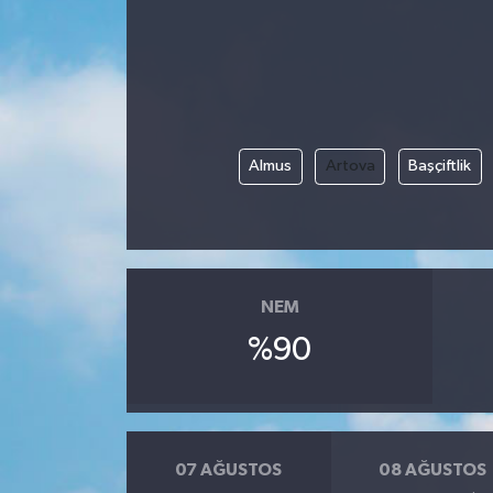
Almus
Artova
Başçiftlik
NEM
%90
07 AĞUSTOS
08 AĞUSTOS