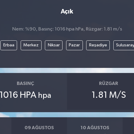
Açık
Nem: %90, Basınç: 1016 hpa hPa, Rüzgar: 1.81 m/s
Erbaa
Merkez
Niksar
Pazar
Reşadiye
Sulusara
BASINÇ
RÜZGAR
1016 HPA
1.81 M/S
hpa
09 AĞUSTOS
10 AĞUSTOS