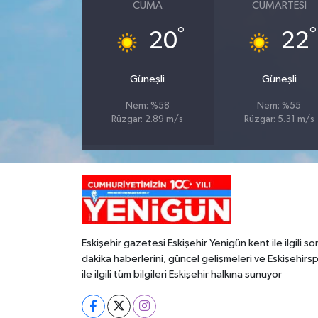
CUMA
CUMARTESI
°
°
20
22
Güneşli
Güneşli
Nem: %58
Nem: %55
Rüzgar: 2.89 m/s
Rüzgar: 5.31 m/s
Eskişehir gazetesi Eskişehir Yenigün kent ile ilgili so
dakika haberlerini, güncel gelişmeleri ve Eskişehirs
ile ilgili tüm bilgileri Eskişehir halkına sunuyor