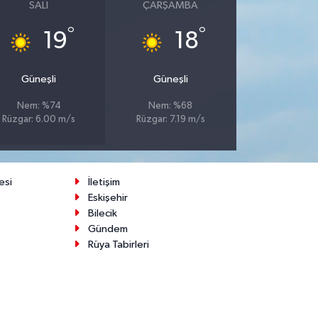
SALI
ÇARŞAMBA
°
°
19
18
Güneşli
Güneşli
Nem: %74
Nem: %68
Rüzgar: 6.00 m/s
Rüzgar: 7.19 m/s
esi
İletişim
Eskişehir
Bilecik
Gündem
Rüya Tabirleri