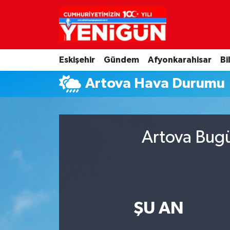
Nöbetçi Eczaneler
Eskişehir
Gündem
Afyonkarahisar
Bi
Hava Durumu
Artova Hava Durumu
Trafik Durumu
Süper Lig Puan Durumu ve Fikstür
Artova Bugü
Tüm Manşetler
Son Dakika Haberleri
Haber Arşivi
ŞU AN