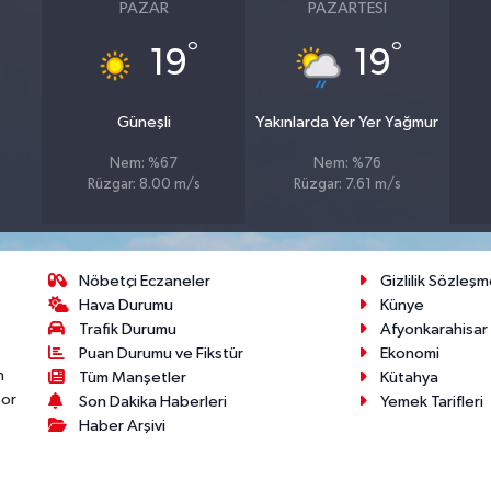
PAZAR
PAZARTESI
°
°
19
19
Güneşli
Yakınlarda Yer Yer Yağmur
Nem: %67
Nem: %76
Rüzgar: 8.00 m/s
Rüzgar: 7.61 m/s
Nöbetçi Eczaneler
Gizlilik Sözleşm
Hava Durumu
Künye
Trafik Durumu
Afyonkarahisar
Puan Durumu ve Fikstür
Ekonomi
n
Tüm Manşetler
Kütahya
por
Son Dakika Haberleri
Yemek Tarifleri
Haber Arşivi