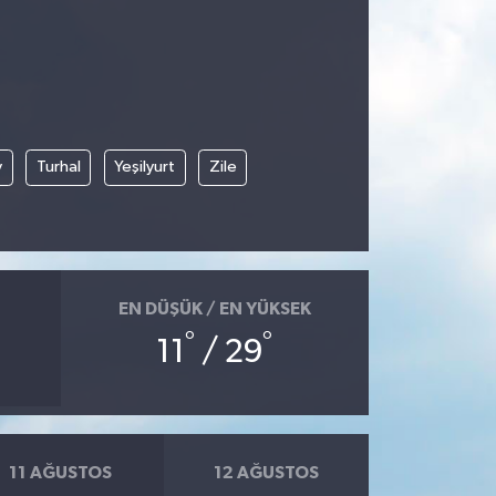
y
Turhal
Yeşilyurt
Zile
EN DÜŞÜK / EN YÜKSEK
°
°
11
/ 29
11 AĞUSTOS
12 AĞUSTOS