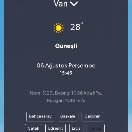
Van
°
28
Güneşli
06 Ağustos Perşembe
15:45
Nem: %29, Basınç: 1006 hpa hPa,
Rüzgar: 4.89 m/s
Bahçesaray
Başkale
Çaldıran
Çatak
Edremit
Erciş
Gevaş