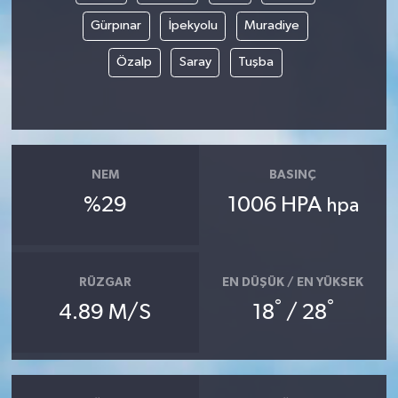
Gürpınar
İpekyolu
Muradiye
Özalp
Saray
Tuşba
NEM
BASINÇ
%29
1006 HPA
hpa
RÜZGAR
EN DÜŞÜK / EN YÜKSEK
°
°
4.89 M/S
18
/ 28