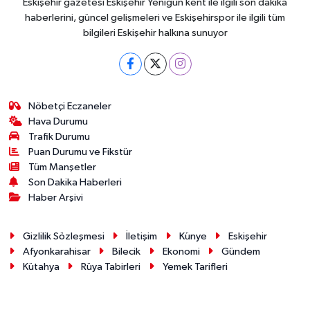
Eskişehir gazetesi Eskişehir Yenigün kent ile ilgili son dakika
haberlerini, güncel gelişmeleri ve Eskişehirspor ile ilgili tüm
bilgileri Eskişehir halkına sunuyor
Nöbetçi Eczaneler
Hava Durumu
Trafik Durumu
Puan Durumu ve Fikstür
Tüm Manşetler
Son Dakika Haberleri
Haber Arşivi
Gizlilik Sözleşmesi
İletişim
Künye
Eskişehir
Afyonkarahisar
Bilecik
Ekonomi
Gündem
Kütahya
Rüya Tabirleri
Yemek Tarifleri