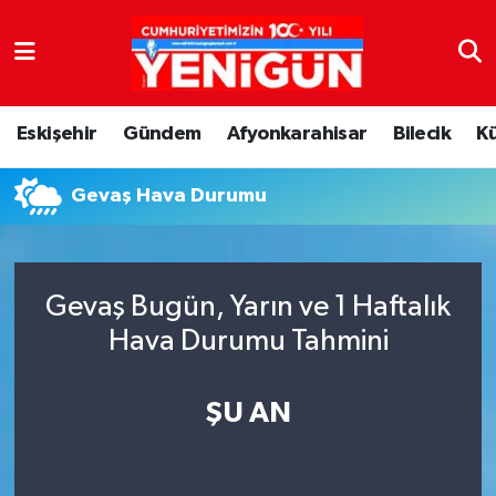
Nöbetçi Eczaneler
Eskişehir
Gündem
Afyonkarahisar
Bilecik
K
Hava Durumu
Gevaş Hava Durumu
Trafik Durumu
Süper Lig Puan Durumu ve Fikstür
Gevaş Bugün, Yarın ve 1 Haftalık
Tüm Manşetler
Hava Durumu Tahmini
Son Dakika Haberleri
ŞU AN
Haber Arşivi