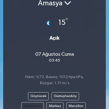
Amasya
°
15
Açık
07 Ağustos Cuma
03:45
Nem: %72, Basınç: 1012 hpa hPa,
Rüzgar: 1.31 m/s
Göynücek
Gümüşhacıköy
Hamamözü
Merkez
Merzifon