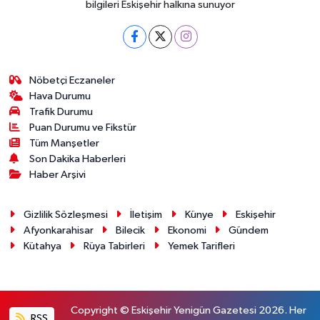
bilgileri Eskişehir halkına sunuyor
Nöbetçi Eczaneler
Hava Durumu
Trafik Durumu
Puan Durumu ve Fikstür
Tüm Manşetler
Son Dakika Haberleri
Haber Arşivi
Gizlilik Sözleşmesi
İletişim
Künye
Eskişehir
Afyonkarahisar
Bilecik
Ekonomi
Gündem
Kütahya
Rüya Tabirleri
Yemek Tarifleri
Copyright © Eskişehir Yenigün Gazetesi 2026. Her
RSS