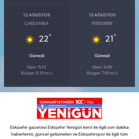
12 AĞUSTOS
13 AĞUSTOS
ÇARŞAMBA
PERŞEMBE
°
°
22
21
Güneşli
Güneşli
Nem: %55
Nem: %49
Rüzgar: 8.39 m/s
Rüzgar: 7.89 m/s
Eskişehir gazetesi Eskişehir Yenigün kent ile ilgili son dakika
haberlerini, güncel gelişmeleri ve Eskişehirspor ile ilgili tüm