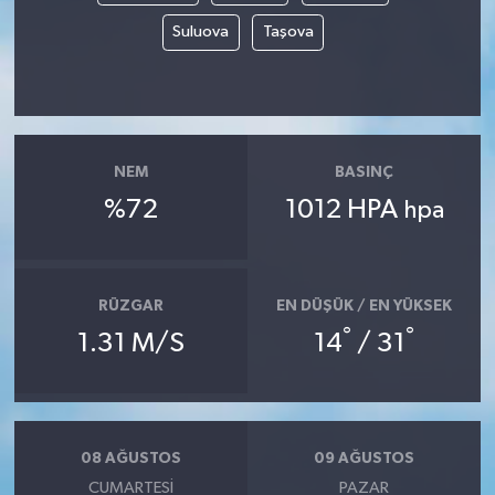
Suluova
Taşova
NEM
BASINÇ
%72
1012 HPA
hpa
RÜZGAR
EN DÜŞÜK / EN YÜKSEK
°
°
1.31 M/S
14
/ 31
08 AĞUSTOS
09 AĞUSTOS
CUMARTESI
PAZAR