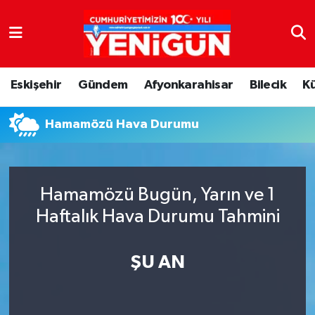
Nöbetçi Eczaneler
Eskişehir
Gündem
Afyonkarahisar
Bilecik
K
Hava Durumu
Hamamözü Hava Durumu
Trafik Durumu
Süper Lig Puan Durumu ve Fikstür
Hamamözü Bugün, Yarın ve 1
Tüm Manşetler
Haftalık Hava Durumu Tahmini
Son Dakika Haberleri
ŞU AN
Haber Arşivi