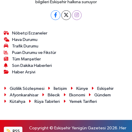
bilgileri Eskişehir halkına sunuyor
Nöbetçi Eczaneler
Hava Durumu
Trafik Durumu
Puan Durumu ve Fikstür
Tüm Manşetler
Son Dakika Haberleri
Haber Arşivi
Gizlilik Sözleşmesi
İletişim
Künye
Eskişehir
Afyonkarahisar
Bilecik
Ekonomi
Gündem
Kütahya
Rüya Tabirleri
Yemek Tarifleri
Copyright © Eskişehir Yenigün Gazetesi 2026. Her
RSS