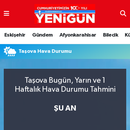
Nöbetçi Eczaneler
Eskişehir
Gündem
Afyonkarahisar
Bilecik
K
Hava Durumu
Taşova Hava Durumu
Trafik Durumu
Süper Lig Puan Durumu ve Fikstür
Taşova Bugün, Yarın ve 1
Tüm Manşetler
Haftalık Hava Durumu Tahmini
Son Dakika Haberleri
ŞU AN
Haber Arşivi