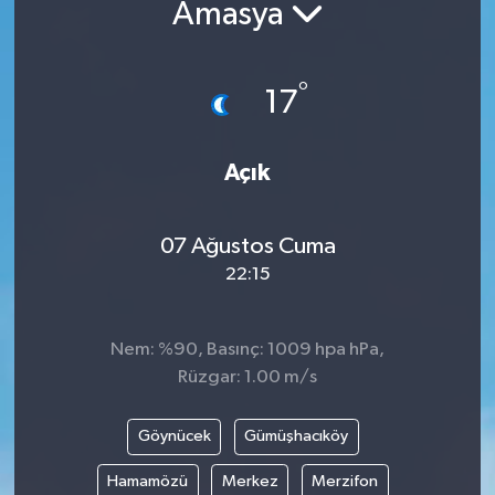
Amasya
°
17
Açık
07 Ağustos Cuma
22:15
Nem: %90, Basınç: 1009 hpa hPa,
Rüzgar: 1.00 m/s
Göynücek
Gümüşhacıköy
Hamamözü
Merkez
Merzifon