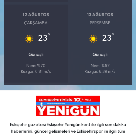
12 AĞUSTOS
13 AĞUSTOS
ÇARŞAMBA
PERŞEMBE
°
°
23
23
Güneşli
Güneşli
Nem: %70
Nem: %67
Rüzgar: 6.81 m/s
Rüzgar: 6.39 m/s
Eskişehir gazetesi Eskişehir Yenigün kent ile ilgili son dakika
haberlerini, güncel gelişmeleri ve Eskişehirspor ile ilgili tüm