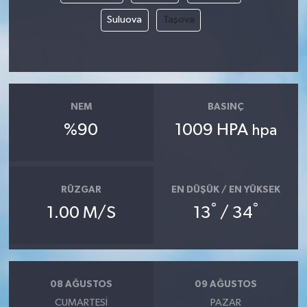
Suluova
Taşova
NEM
BASINÇ
%90
1009 HPA
hpa
RÜZGAR
EN DÜŞÜK / EN YÜKSEK
°
°
1.00 M/S
13
/ 34
08 AĞUSTOS
09 AĞUSTOS
CUMARTESI
PAZAR